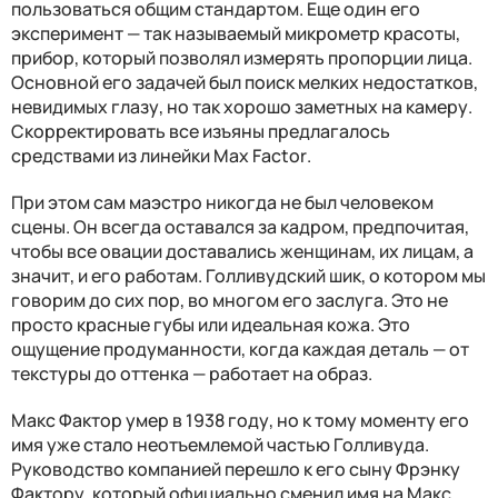
пользоваться общим стандартом. Еще один его
эксперимент — так называемый микрометр красоты,
прибор, который позволял измерять пропорции лица.
Основной его задачей был поиск мелких недостатков,
невидимых глазу, но так хорошо заметных на камеру.
Скорректировать все изъяны предлагалось
средствами из линейки
Max Factor
.
При этом сам маэстро никогда не был человеком
сцены. Он всегда оставался за кадром, предпочитая,
чтобы все овации доставались женщинам, их лицам, а
значит, и его работам. Голливудский шик, о котором мы
говорим до сих пор, во многом его заслуга. Это не
просто красные губы или идеальная кожа. Это
ощущение продуманности, когда каждая деталь — от
текстуры до оттенка — работает на образ.
Макс Фактор умер в 1938 году, но к тому моменту его
имя уже стало неотъемлемой частью Голливуда.
Руководство компанией перешло к его сыну Фрэнку
Фактору, который официально сменил имя на Макс