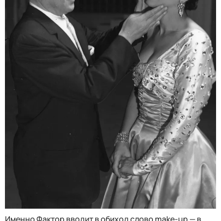
Именно Фактор вводит в обиход слово make-up — в