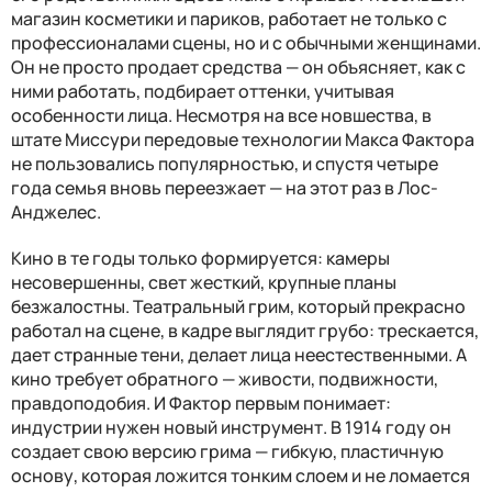
магазин косметики и париков, работает не только с
профессионалами сцены, но и с обычными женщинами.
Он не просто продает средства — он объясняет, как с
ними работать, подбирает оттенки, учитывая
особенности лица. Несмотря на все новшества, в
штате Миссури передовые технологии Макса Фактора
не пользовались популярностью, и спустя четыре
года семья вновь переезжает — на этот раз в Лос-
Анджелес.
Кино в те годы только формируется: камеры
несовершенны, свет жесткий, крупные планы
безжалостны. Театральный грим, который прекрасно
работал на сцене, в кадре выглядит грубо: трескается,
дает странные тени, делает лица неестественными. А
кино требует обратного — живости, подвижности,
правдоподобия. И Фактор первым понимает:
индустрии нужен новый инструмент. В 1914 году он
создает свою версию грима — гибкую, пластичную
основу, которая ложится тонким слоем и не ломается