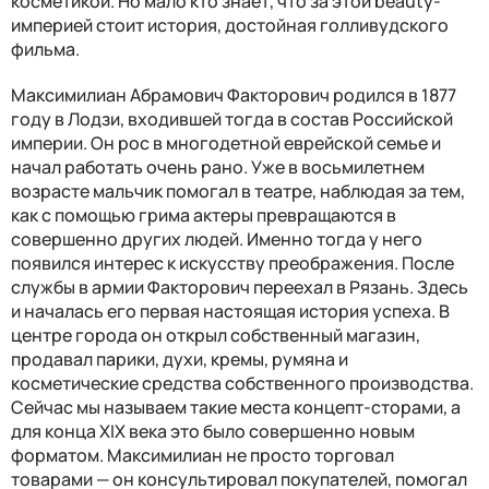
косметикой. Но мало кто знает, что за этой beauty-
империей стоит история, достойная голливудского
фильма.
Максимилиан Абрамович Факторович родился в 1877
году в Лодзи, входившей тогда в состав Российской
империи. Он рос в многодетной еврейской семье и
начал работать очень рано. Уже в восьмилетнем
возрасте мальчик помогал в театре, наблюдая за тем,
как с помощью грима актеры превращаются в
совершенно других людей. Именно тогда у него
появился интерес к искусству преображения. После
службы в армии Факторович переехал в Рязань. Здесь
и началась его первая настоящая история успеха. В
центре города он открыл собственный магазин,
продавал парики, духи, кремы, румяна и
косметические средства собственного производства.
Сейчас мы называем такие места концепт-сторами, а
для конца XIX века это было совершенно новым
форматом. Максимилиан не просто торговал
товарами — он консультировал покупателей, помогал