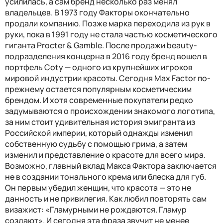
усилилась, а сам бренд несколько раз менял
владельцев. В 1973 году Факторы окончательно
продали компанию. Позже марка переходила из рук в
руки, пока в 1991 году не стала частью косметического
гиганта Procter & Gamble. После продажи beauty-
подразделения концерна в 2016 году бренд вошел в
портфель Coty — одного из крупнейших игроков
мировой индустрии красоты. Сегодня Max Factor по-
прежнему остается популярным косметическим
брендом. И хотя современные покупатели редко
задумываются о происхождении знакомого логотипа,
за ним стоит удивительная история эмигранта из
Российской империи, который однажды изменил
собственную судьбу с помощью грима, а затем
изменил и представление о красоте для всего мира.
Возможно, главный вклад Макса Фактора заключается
не в создании тонального крема или блеска для губ.
Он первым убедил женщин, что красота — это не
данность и не привилегия. Как любил повторять сам
визажист: «Гламурными не рождаются. Гламур
создают». И сегодня эта фраза звучит не менее