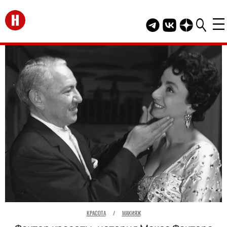
Перейти на главную
Telegram канал HEL
Группа HELLO В
Канал HELLO
КРАСОТА
/
МАКИЯЖ