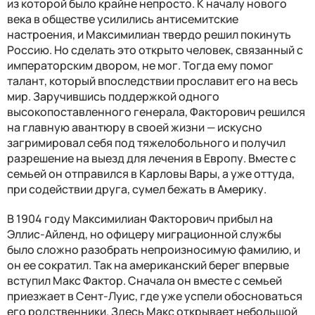
из которой было крайне непросто. К началу нового
века в обществе усилились антисемитские
настроения, и Максимилиан твердо решил покинуть
Россию. Но сделать это открыто человек, связанный с
императорским двором, не мог. Тогда ему помог
талант, который впоследствии прославит его на весь
мир. Заручившись поддержкой одного
высокопоставленного генерала, Факторович решился
на главную авантюру в своей жизни — искусно
загримировал себя под тяжелобольного и получил
разрешение на выезд для лечения в Европу. Вместе с
семьей он отправился в Карловы Вары, а уже оттуда,
при содействии друга, сумел бежать в Америку.
В 1904 году Максимилиан Факторович прибыл на
Эллис-Айленд, но офицеру миграционной службы
было сложно разобрать непроизносимую фамилию, и
он ее сократил. Так на американский берег впервые
вступил Макс Фактор. Сначала он вместе с семьей
приезжает в Сент-Луис, где уже успели обосноваться
его родственники. Здесь Макс открывает небольшой