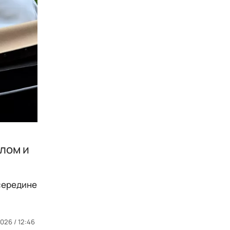
лом и
 середине
026 / 12:46