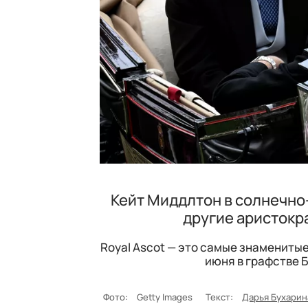
Кейт Миддлтон в солнечно
другие аристокр
Royal Ascot — это самые знаменитые
июня в графстве 
Фото:
Getty Images
Текст:
Дарья Бухарин