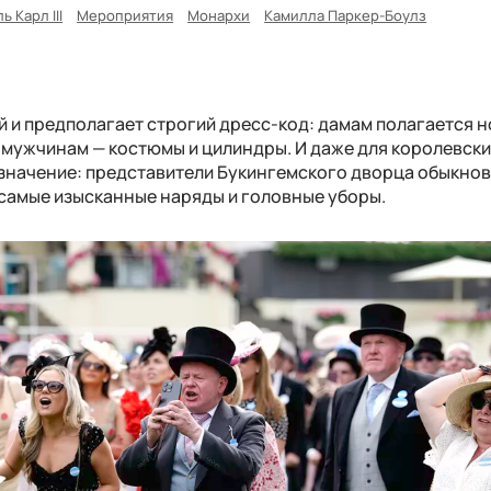
ь Карл III
Мероприятия
Монархи
Камилла Паркер-Боулз
й и предполагает строгий дресс-код: дамам полагается н
а мужчинам — костюмы и цилиндры. И даже для королевски
 значение: представители Букингемского дворца обыкно
самые изысканные наряды и головные уборы.