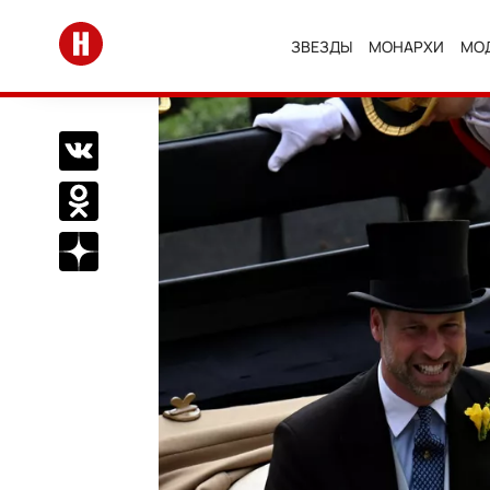
Перейти на главную
ЗВЕЗДЫ
МОНАРХИ
МО
Поделиться Вконтакте
Поделиться в Одноклассниках
Подписаться на нас в Дзен