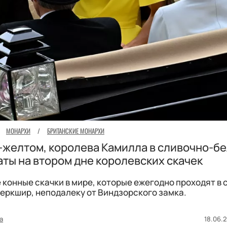
МОНАРХИ
/
БРИТАНСКИЕ МОНАРХИ
-желтом, королева Камилла в сливочно-бе
аты на втором дне королевских скачек
 конные скачки в мире, которые ежегодно проходят в
Беркшир, неподалеку от Виндзорского замка.
а
18.06.2