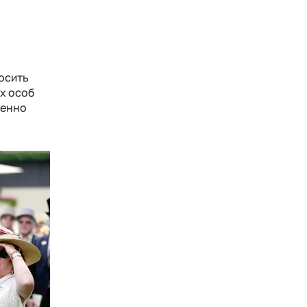
осить
х особ
венно