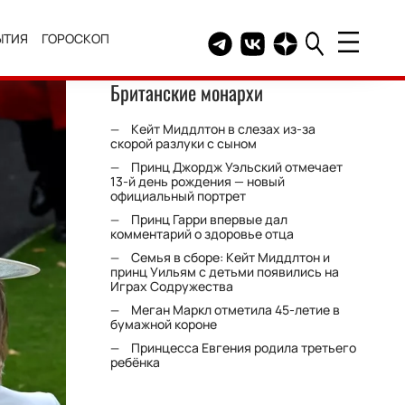
ЫТИЯ
ГОРОСКОП
Telegram канал HELLO
Группа HELLO Вконтакт
Канал HELLO в Дзе
Британские монархи
Кейт Миддлтон в слезах из-за
скорой разлуки с сыном
Принц Джордж Уэльский отмечает
13-й день рождения — новый
официальный портрет
Принц Гарри впервые дал
комментарий о здоровье отца
Семья в сборе: Кейт Миддлтон и
принц Уильям с детьми появились на
Играх Содружества
Меган Маркл отметила 45-летие в
бумажной короне
Принцесса Евгения родила третьего
ребёнка