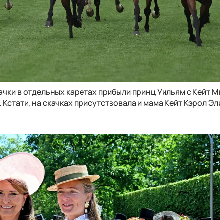
качки в отдельных каретах прибыли принц Уильям с Кейт 
й. Кстати, на скачках присутствовала и мама Кейт Кэрол Э