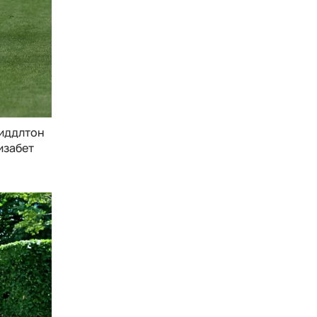
Миддлтон
лизабет