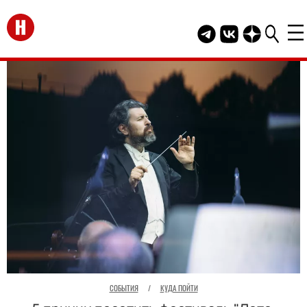
Перейти на главную
Telegram канал HEL
Группа HELLO В
Канал HELLO
СОБЫТИЯ
/
КУДА ПОЙТИ