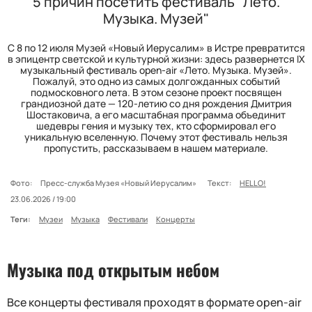
5 причин посетить фестиваль "Лето.
Музыка. Музей"
С 8 по 12 июля Музей «Новый Иерусалим» в Истре превратится
в эпицентр светской и культурной жизни: здесь развернется IX
музыкальный фестиваль open-air «Лето. Музыка. Музей».
Пожалуй, это одно из самых долгожданных событий
подмосковного лета. В этом сезоне проект посвящен
грандиозной дате — 120-летию со дня рождения Дмитрия
Шостаковича, а его масштабная программа объединит
шедевры гения и музыку тех, кто сформировал его
уникальную вселенную. Почему этот фестиваль нельзя
пропустить, рассказываем в нашем материале.
Фото:
Пресс-служба Музея «Новый Иерусалим»
Текст:
HELLO!
23.06.2026 / 19:00
Теги:
Музеи
Музыка
Фестивали
Концерты
Музыка под открытым небом
Все к
онцерты
фестиваля
проходят в формате open-air