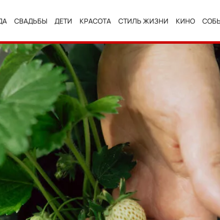
ДА
СВАДЬБЫ
ДЕТИ
КРАСОТА
СТИЛЬ ЖИЗНИ
КИНО
СОБ