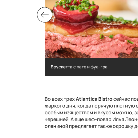
Брускетта с пате и фуа-гра
Брускетта с пате и фуа-гра
Во всех трех
Atlantica Bistro
сейчас по
жаркого дня, когда горячую плотную е
особым изяществом и вкусом можно, з
черешней. А еще шеф-повар Илья Лео
олениной предлагает также окрошку де