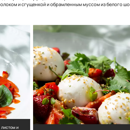
олоком и сгущенкой
и обрамленным
муссом из белого ш
 листом и