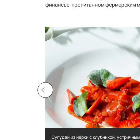
финансье, пропитанно
м
фермерским м
Сугудай из нерки с клубникой, устричным