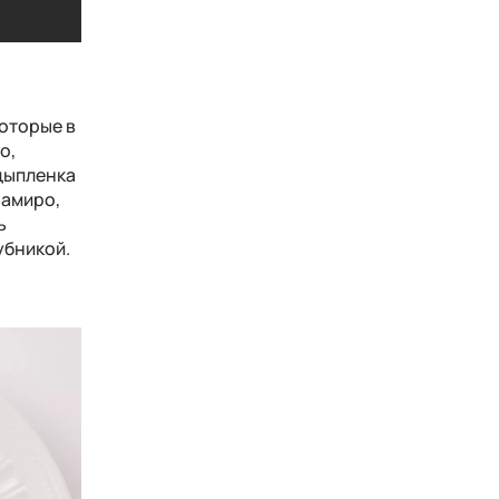
Холодный клубничный суп с уткой
Холодный клубничный суп с уткой
которые в
о,
 цыпленка
рамиро,
ь
убникой.