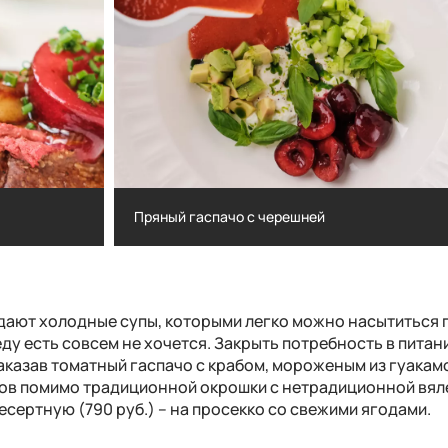
Пряный гаспачо с черешней
Пряный гаспачо с черешней
дают холодные супы, которыми легко можно насытиться 
ду есть совсем не хочется. Закрыть потребность в питан
аказав томатный гаспачо с крабом, мороженым из гуакам
нов помимо традиционной окрошки с нетрадиционной вя
сертную (790 руб.) – на просекко со свежими ягодами.