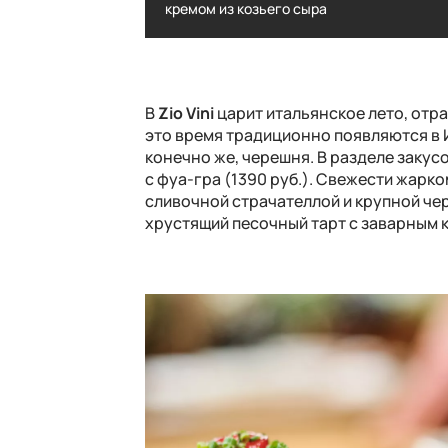
г"
кремом из козьего сыра
елуг"
Сугудай из нерки с клубникой, устр
и кремом из козьего сыра
В
Zio Vini
царит итальянское лето, отр
это время традиционно появляются в И
конечно же, черешня. В разделе закус
с фуа-гра (1390 руб.). Свежести жарк
сливочной страчателлой и
крупн
ой че
хрустящий песочный тарт с заварным к