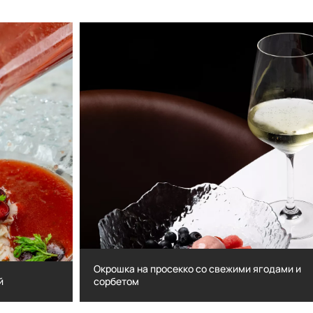
Окрошка на просекко со свежими ягодами и
й
сорбетом
шней
Окрошка на просекко со свежими ягодам