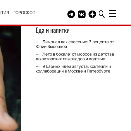
ЫТИЯ
ГОРОСКОП
Telegram канал HELLO
Группа HELLO Вконтакт
Канал HELLO в Дзе
Еда и напитки
Лимонад как спасение: 3 рецепта от
Юлии Высоцкой
Лето в бокале: от морсов из детства
до авторских лимонадов и ходзича
9 барных идей августа: коктейли и
коллаборации в Москве и Петербурге