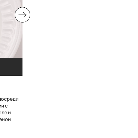
Тарт с малиной
Тарт с малиной
посреди
ии с
оле и
леной