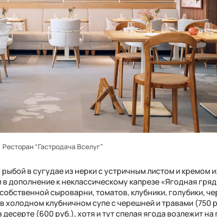
Ресторан “Гастродача Вселуг”
рыбой в сугудае из нерки с устричным листом и кремом и
ми в дополнение к неклассическому капрезе «Ягодная гряд
 собственной сыроварни, томатов, клубники, голубики, ч
в холодном клубничном супе с черешней и травами (750 р
десерте (600 руб.), хотя и тут спелая ягода возлежит на