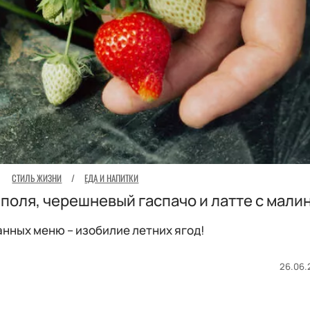
СТИЛЬ ЖИЗНИ
/
ЕДА И НАПИТКИ
 поля, черешневый гаспачо и латте с мали
анных меню – изобилие летних ягод!
26.06.2