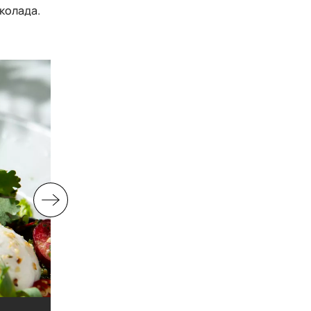
околада
.