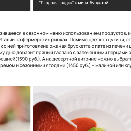
"Ягодная грядка" с мини-бурратой
ичным листом
"Ягодная грядка" с мини-бурратой
азившееся в сезонном меню использованием продуктов, 
талии на фермерских рынках. Помимо цветков цукини, эт
ок с ней приготовлена ржаная брускетта с пате из печени
ому дню добавит
пряный гаспачо с запеченными перцами 
решней(1590
руб.). А на десертной витрине можно выбрат
ремом и сезонными ягодами (1450 руб.) – малиной или кл