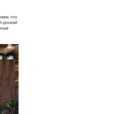
знаем, что
ый урожай
чные