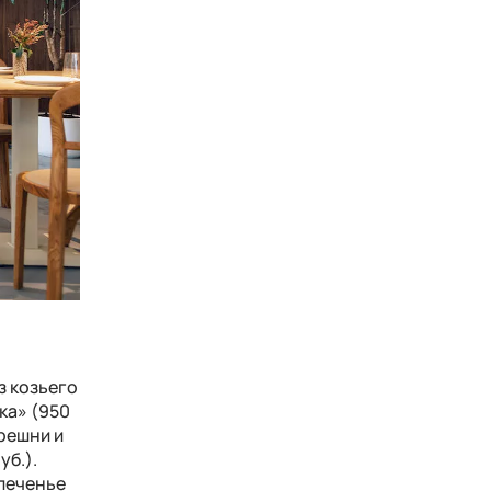
з козьего
ка» (950
ерешни и
уб.).
печенье