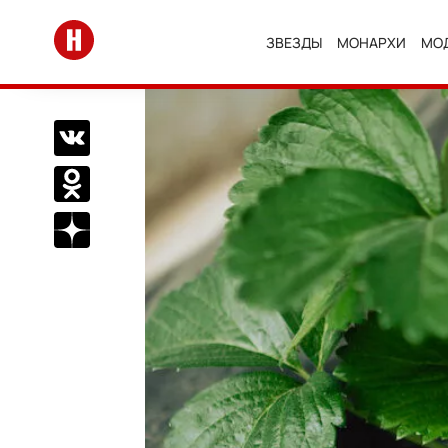
Перейти на главную
ЗВЕЗДЫ
МОНАРХИ
МО
Поделиться Вконтакте
Поделиться в Одноклассниках
Подписаться на нас в Дзен