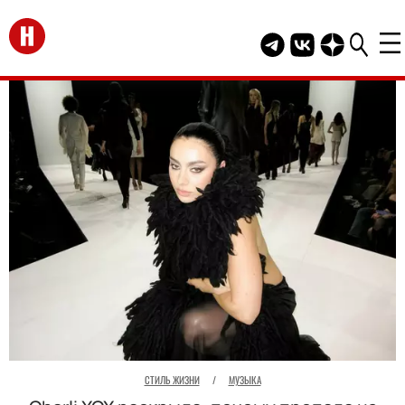
Перейти на главную
Telegram канал HEL
Группа HELLO В
Канал HELLO
СТИЛЬ ЖИЗНИ
/
МУЗЫКА