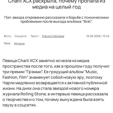
Charli XCX раскрыла, почему пропала из
медиа на целый год
Поп-звезда откровенно рассказала о борьбе с психическими
проблемами после выхода альбома “Brat”.
Фото:
Соцсети
Текст:
Елена Соболева
19.06.2026 / 13:45
Теги:
Музыка
Певица Charli XCX заметно исчезла из медиа
пространства после того, как в прошлом году получил
три премии “Грэмми”. Ее грядущий альбом “Music,
Fashion, Film” знаменует собой новую эру, поэтому
Чарли медленно возвращается к активной публичной
жизни. На днях она стала звездой нового номера
журнала Rolling Stone, в интервью певица рассказала
о творчестве и о том, почему вынуждена была взять
паузу в соцсетях.