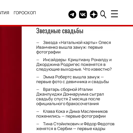
ЫТИЯ
ГОРОСКОП
Telegram канал HELLO
Группа HELLO Вконтакт
Канал HELLO в Дзе
Звездные свадьбы
Звезда «Натальной карты» Олеся
Иванченко вышла замуж: первые
фотографии
Инсайдеры: Криштиану Роналду и
Джорджина Родригес поженятся в
следующие выходные. Что известно?
Эмма Робертс вышла замуж —
первые фото с девичника и свадьбы
Вратарь сборной Италии
Джанлуиджи Доннарумма сыграл
свадьбу спустя 2 месяца после
официального бракосочетания
Клава Кока и Дима Масленников
поженились — первые фотографии
Тина Стойилкович и Фёдор Федотов
женятся в Сербии — первые кадры