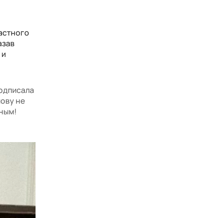
астного
азав
 и
подписала
лову не
чным!