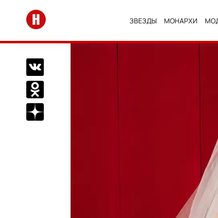
Перейти на главную
ЗВЕЗДЫ
МОНАРХИ
МО
Поделиться Вконтакте
Поделиться в Одноклассниках
Подписаться на нас в Дзен