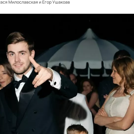
ася Милославская и Егор Ушакоав