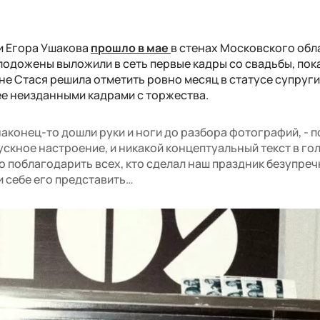
и Егора Ушакова
прошло в мае
в стенах Московского обл
лодожены выложили в сеть первые кадры со свадьбы, пок
не Стася решила отметить ровно месяц в статусе супруги
ее неизданными кадрами с торжества.
наконец-то дошли руки и ноги до разбора фотографий, - 
пускное настроение, и никакой концептуальный текст в го
о поблагодарить всех, кто сделал наш праздник безупре
и себе его представить…