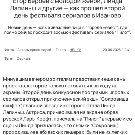
Егор Бероев с молодой женой, Линда
Лапиньш и другие — как прошел второй
день фестиваля сериалов в Иваново
Новый день — новые звездные лица в "городе невест", где
прямо сейчас проходит восьмой фестиваль сериалов “Пилот”.
Фото:
Архивы пресс-служб
Текст:
HELLO!
20.06.2026 / 12:41
Теги:
Сериалы
Минувшим вечером зрителям представили еще семь
проектов, которые только готовятся к выходу на
экраны. Второй день конкурсной программы игровых
сериалов открыл приключенческий экшн “Сокровища
скифов”, главной звездой которого стала Линда
Лапиньш. Актриса, примерившая на экране образ
русской Лары Крофт, приехала на “Пилот” впервые и со
сцены Линда призналась, что съемки “Сокровищ”,
проходившие в абхазских пещерах, были не из легких: