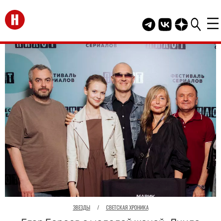
Перейти на главную
Telegram канал HEL
Группа HELLO В
Канал HELLO
ЗВЕЗДЫ
/
СВЕТСКАЯ ХРОНИКА