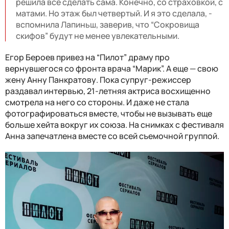
решила все сделать сама. Конечно, со страховкой, с
матами. Но этаж был четвертый. И я это сделала, -
вспомнила Лапиньш, заверив, что “Сокровища
скифов” будут не менее увлекательными.
Егор Бероев привез на “Пилот” драму про
вернувшегося со фронта врача “Марик”. А еще
—
свою
жену Анну Панкратову. Пока супруг-режиссер
раздавал интервью, 21-летняя актриса восхищенно
смотрела на него со стороны. И даже не стала
фотографироваться вместе, чтобы не вызывать еще
больше хейта вокруг их союза. На снимках с фестиваля
Анна запечатлена вместе со всей съемочной группой.