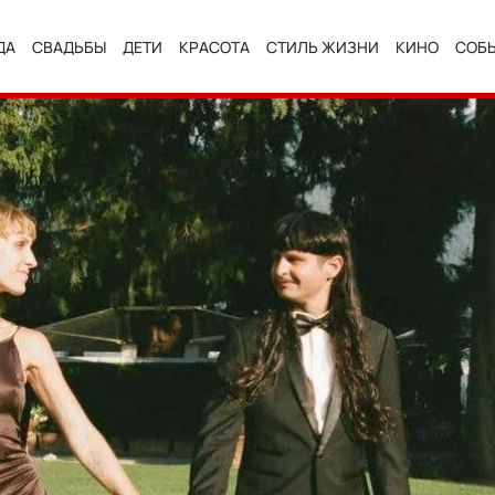
ДА
СВАДЬБЫ
ДЕТИ
КРАСОТА
СТИЛЬ ЖИЗНИ
КИНО
СОБ