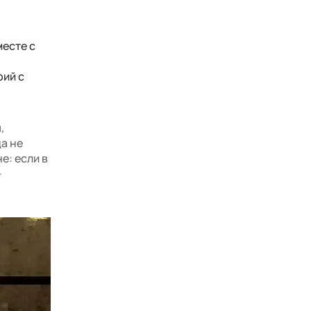
месте с
фий с
,
а не
е: если в
—