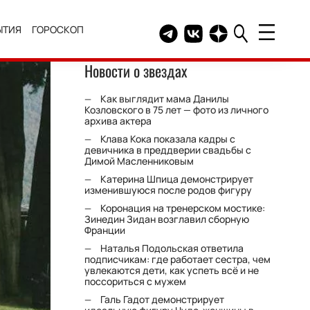
ЫТИЯ
ГОРОСКОП
Telegram канал HELLO
Группа HELLO Вконтакт
Канал HELLO в Дзе
Новости о звездах
Как выглядит мама Данилы
Козловского в 75 лет — фото из личного
архива актера
Клава Кока показала кадры с
девичника в преддверии свадьбы с
Димой Масленниковым
Катерина Шпица демонстрирует
изменившуюся после родов фигуру
Коронация на тренерском мостике:
Зинедин Зидан возглавил сборную
Франции
Наталья Подольская ответила
подписчикам: где работает сестра, чем
увлекаются дети, как успеть всё и не
поссориться с мужем
Галь Гадот демонстрирует