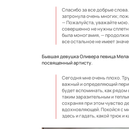
Спасибо за все добрые слова.
затронула очень многих; пожа
— Пожалуйста, уважайте мою 
совершенно не нужны сплетни
была моногамия, — продолжил
все остальное не имеет знач
Бывшая девушка Оливера певица Мелан
посвященный артисту.
Сегодня мне очень плохо. Тру
важный и определяющий период
будет вспоминать, как рядом 
таким заразительным и теплы
сохраняя при этом чувство д
вдохновляющей. Покойся с мир
здесь и гадать, какой трюк и 