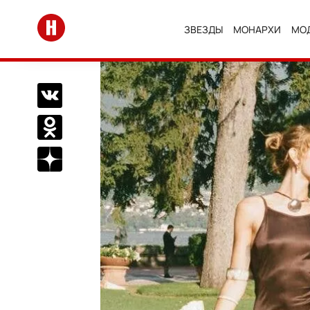
Перейти на главную
ЗВЕЗДЫ
МОНАРХИ
МО
Поделиться Вконтакте
Поделиться в Одноклассниках
Подписаться на нас в Дзен