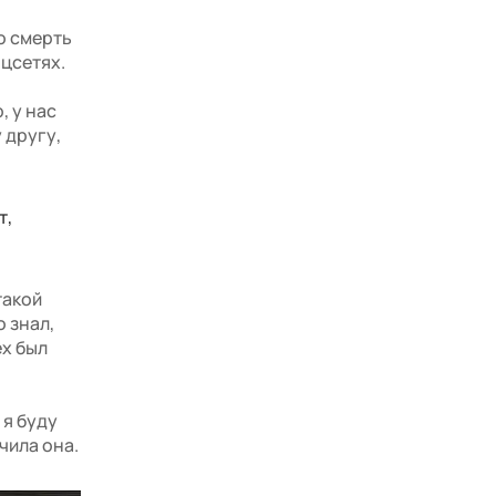
о смерть
оцсетях.
, у нас
 другу,
т,
такой
 знал,
ех был
 я буду
чила она.