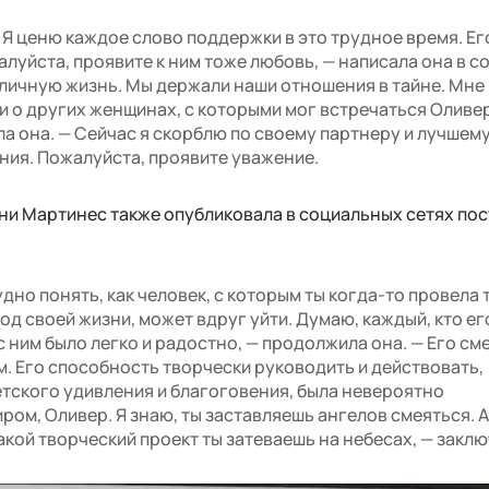
 Я ценю каждое слово поддержки в это трудное время. Ег
луйста, проявите к ним тоже любовь, — написала она в с
личную жизнь. Мы держали наши отношения в тайне. Мне
 о других женщинах, с которыми мог встречаться Оливер
а она. — Сейчас я скорблю по своему партнеру и лучшему
ения. Пожалуйста, проявите уважение.
и Мартинес также опубликовала в социальных сетях пос
дно понять, как человек, с которым ты когда-то провела 
 своей жизни, может вдруг уйти. Думаю, каждый, кто его
с ним было легко и радостно, — продолжила она. — Его см
м. Его способность творчески руководить и действовать,
етского удивления и благоговения, была невероятно
ом, Оливер. Я знаю, ты заставляешь ангелов смеяться. А
какой творческий проект ты затеваешь на небесах, — заклю