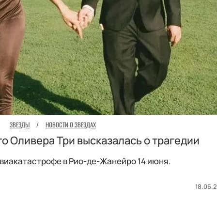
ЗВЕЗДЫ
/
НОВОСТИ О ЗВЕЗДАХ
о Оливера Три высказалась о трагедии
авиакатастрофе в Рио-де-Жанейро 14 июня.
18.06.2