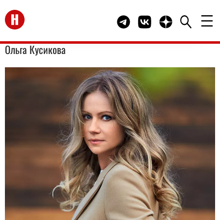
Перейти на главную
Telegram канал HELLO
Группа HELLO Вконта
Канал HELLO в 
Ольга Кусикова