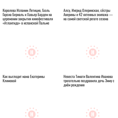
Королева Испании Летиция, Гаэль
Алсу, Ингрид Олеринская, сёстры
Гарсиа Берналь и Хавьер Бардем на
Аверины и 42 яхтенных экипажа —
церемонии закрытия кинофестиваля
на самой светской регате сезона
«Атлантида» в испанской Пальме
Как выглядит мама Екатерины
Невеста Тимати Валентина Иванова
Климовой
трогательно поздравила дочь Эмму с
днём рождения