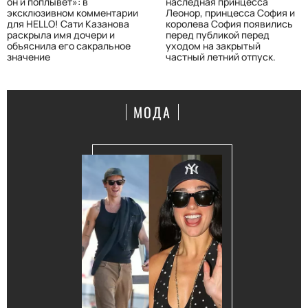
он и поплывёт»: в
наследная принцесса
эксклюзивном комментарии
Леонор, принцесса София и
для HELLO! Сати Казанова
королева София появились
раскрыла имя дочери и
перед публикой перед
объяснила его сакральное
уходом на закрытый
значение
частный летний отпуск.
МОДА