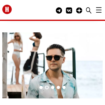
Перейти на главную
Telegram канал HELLO
Группа HELLO Вконта
Канал HELLO в 
HELLO! Russia