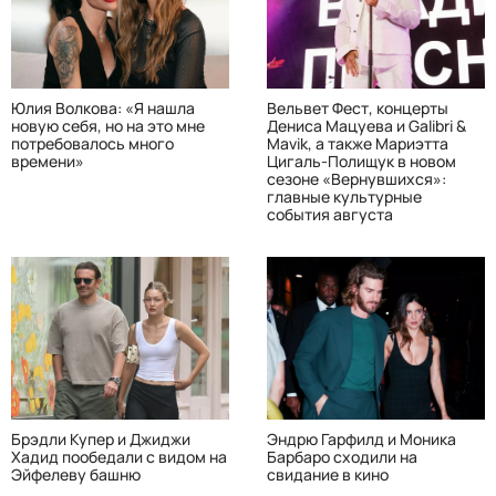
Юлия Волкова: «Я нашла
Вельвет Фест, концерты
новую себя, но на это мне
Дениса Мацуева и Galibri &
потребовалось много
Mavik, а также Мариэтта
времени»
Цигаль-Полищук в новом
сезоне «Вернувшихся»:
главные культурные
события августа
Брэдли Купер и Джиджи
Эндрю Гарфилд и Моника
Хадид пообедали с видом на
Барбаро сходили на
Эйфелеву башню
свидание в кино