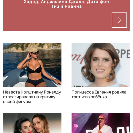
Хадид, Анджелина Джоли, Дита фон
Тиз и Рианна
Невеста Криштиану Роналду
Принцесса Евгения родила
отреагировала на критику
третьего ребёнка
своей фигуры