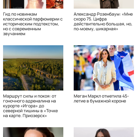
Гид по новинкам
Александр Розенбаум: «Мне
классической парфюмерии с
скоро 75. Цифра
историческим подтекстом,
действительно большая, но,
но с современным
по‑моему, шикарная»
звучанием
Маршрут силы и покоя: от
Меган Маркл отметила 45-
гоночного адреналина на
летие в бумажной короне
курорте «Игора» до
северной тишины в «Точке
на карте. Приозерск»