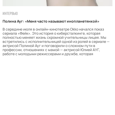
ИНТЕРВЬЮ
Полина Ауг: «Меня часто называют инопланетянкой»
В середине июля в онлайн-кинотеатре Оkko начался показ
сериала «Фейк». Это история о киберсталкинге, которая
полностью меняет жизнь скромной учительницы лицея. Мы
встретились с исполнительницей одной из ролей в сериале —
актрисой Полиной Ауг и поговорили о сложном пути в
профессии, отношениях с мамой — актрисой Юлией АУГ,
работе с молодыми режиссерами и дружбе, которая
выдерживает испытание временем.
23.07.2026 / 17:00