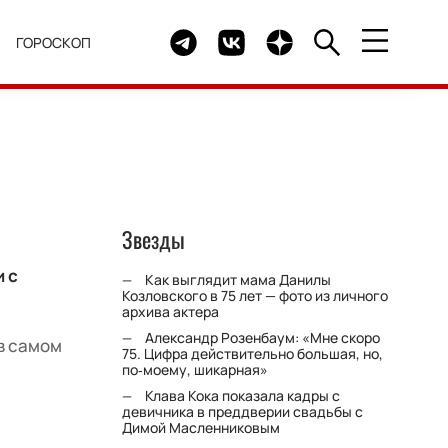
Telegram канал HELLO
Группа HELLO Вконтакте
Канал HELLO в Дзен
Я
ГОРОСКОП
Звезды
 с
Как выглядит мама Данилы
Козловского в 75 лет — фото из личного
архива актера
Александр Розенбаум: «Мне скоро
в самом
75. Цифра действительно большая, но,
по‑моему, шикарная»
Клава Кока показала кадры с
девичника в преддверии свадьбы с
Димой Масленниковым