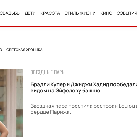
СВАДЬБЫ
ДЕТИ
КРАСОТА
СТИЛЬ ЖИЗНИ
КИНО
СОБЫТИ
Ю
СВЕТСКАЯ ХРОНИКА
ЗВЕЗДНЫЕ ПАРЫ
Брэдли Купер и Джиджи Хадид пообедали
видом на Эйфелеву башню
Звездная пара посетила ресторан Loulou 
сердце Парижа.