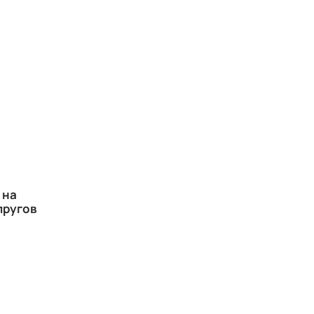
 на
пругов