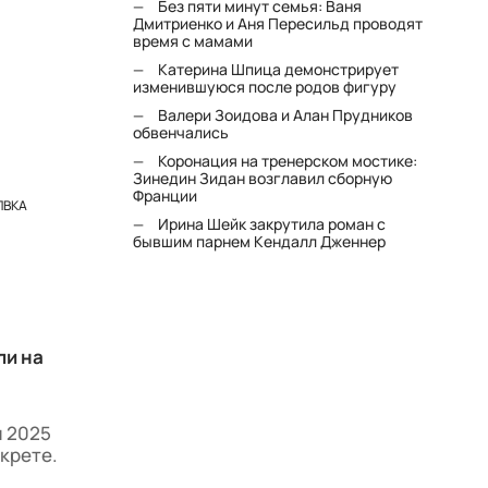
Без пяти минут семья: Ваня
Дмитриенко и Аня Пересильд проводят
время с мамами
Катерина Шпица демонстрирует
изменившуюся после родов фигуру
Валери Зоидова и Алан Прудников
обвенчались
Коронация на тренерском мостике:
Зинедин Зидан возглавил сборную
Франции
ЛВКА
Ирина Шейк закрутила роман с
бывшим парнем Кендалл Дженнер
ли на
я 2025
крете.