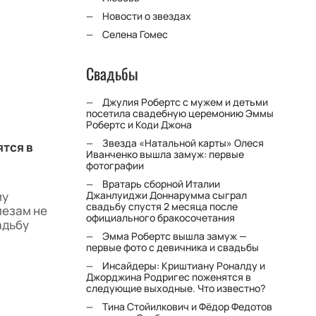
Новости о звездах
Селена Гомес
Свадьбы
Джулия Робертс с мужем и детьми
посетила свадебную церемонию Эммы
Робертс и Коди Джона
Звезда «Натальной карты» Олеся
тся в
Иванченко вышла замуж: первые
фотографии
Вратарь сборной Италии
му
Джанлуиджи Доннарумма сыграл
свадьбу спустя 2 месяца после
лезам не
официального бракосочетания
адьбу
Эмма Робертс вышла замуж —
первые фото с девичника и свадьбы
Инсайдеры: Криштиану Роналду и
Джорджина Родригес поженятся в
следующие выходные. Что известно?
Тина Стойилкович и Фёдор Федотов