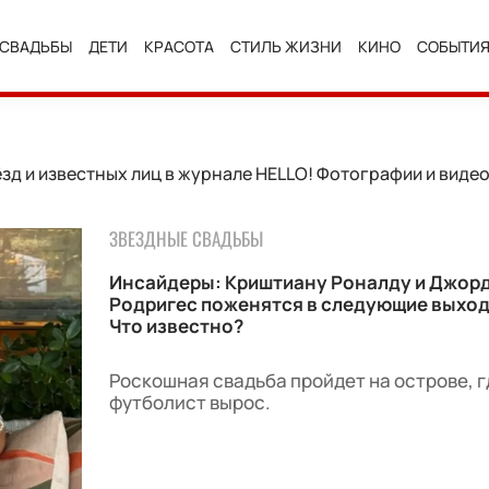
СВАДЬБЫ
ДЕТИ
КРАСОТА
СТИЛЬ ЖИЗНИ
КИНО
СОБЫТИ
ёзд и известных лиц в журнале HELLO! Фотографии и виде
ЗВЕЗДНЫЕ СВАДЬБЫ
Инсайдеры: Криштиану Роналду и Джор
Родригес поженятся в следующие выхо
Что известно?
Роскошная свадьба пройдет на острове, г
футболист вырос.