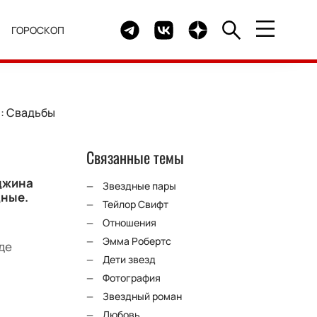
Telegram канал HELLO
Группа HELLO Вконтакте
Канал HELLO в Дзен
Я
ГОРОСКОП
о: Свадьбы
Связанные темы
джина
Звездные пары
дные.
Тейлор Свифт
Отношения
Эмма Робертс
де
Дети звезд
Фотография
Звездный роман
Любовь