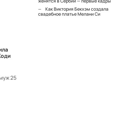
женятся в Сербии — первые кадры
Как Виктория Бекхэм создала
свадебное платье Мелани Си
ила
Коди
муж 25