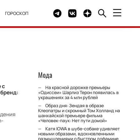
Telegram канал HELLO
Группа HELLO Вконтакте
Канал HELLO в Дзен
Я
ГОРОСКОП
Мода
 с
На красной дорожке премьеры
 бренд:
«Одиссеи» Шарлиз Терон появилась в
украшениях за 4 млн рублей
Образ дня: Зендая в образе
Клеопатры и скромный Том Холланд на
ждения
шанхайской премьере фильма
n-
«Человек-паук: Нет пути домой»
Катя IOWA в шубе-собаке удивляет
новыми образами, вдохновленными
размышлениями о быстром дофамине