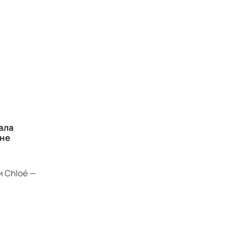
ала
ене
 и Chloé —