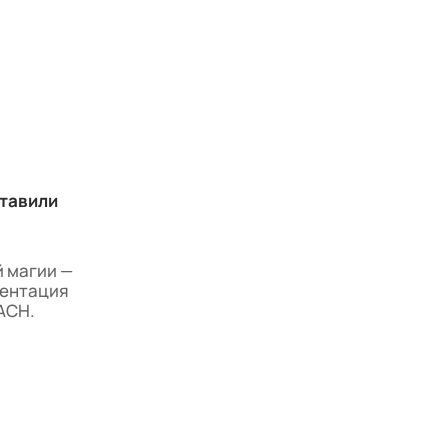
ставили
й магии —
зентация
ACH.