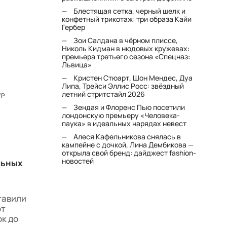
Блестящая сетка, черный шелк и
конфетный трикотаж: три образа Кайи
Гербер
Зои Салдана в чёрном плиссе,
Николь Кидман в нюдовых кружевах:
премьера третьего сезона «Спецназ:
Львица»
Кристен Стюарт, Шон Мендес, Дуа
Липа, Трейси Эллис Росс: звёздный
летний стритстайл 2026
УР
Зендая и Флоренс Пью посетили
лондонскую премьеру «Человека-
паука» в идеальных нарядах невест
Алеся Кафельникова снялась в
кампейне с дочкой, Лина Дембикова —
открыла свой бренд: дайджест fashion-
новостей
льных
тавили
от
ок до