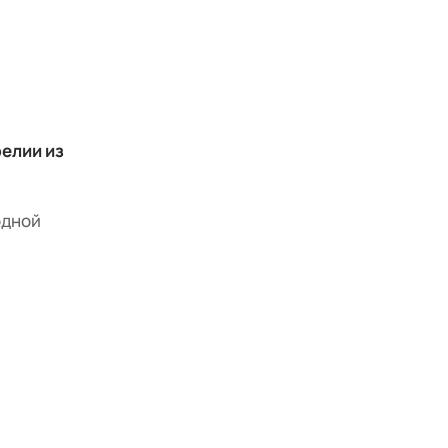
елии из
одной