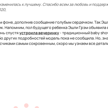
 изменилась к лучшему. Спасибо всем за любовь и поддерж
020,
ом фоне, дополнив сообщение голубым сердечком. Так Эш
ик. Напомним, пол будущего ребенка Эшли Грэм объявила 
ень спустя
устроила вечеринку
- традиционный baby sho
бо других подробностей модель пока не сообщила. Но, зн
исчиками самым сокровенным, скоро мы узнаем все детал