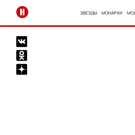
Перейти на главную
ЗВЕЗДЫ
МОНАРХИ
МО
Поделиться Вконтакте
Поделиться в Одноклассниках
Подписаться на нас в Дзен