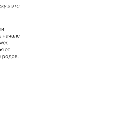
ку в это
ли
в начале
wer,
ая ее
и родов.