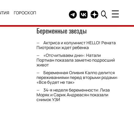
ЫТИЯ
ГОРОСКОП
Telegram канал HELLO
Группа HELLO Вконтакт
Канал HELLO в Дзе
Беременные звезды
Актриса и колумнист HELLO! Рената
Пиотровски ждет ребенка
«Отсчитываем дни»: Натали
Портман показала заметно подросший
живот
Беременная Оливия Калпо делится
переживаниями перед вторыми родами:
«Все будет не так»
34-я неделя беременности: Лиза
Моряк и Сарик Андреасян показали
снимок УЗИ