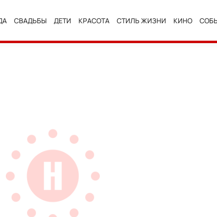
ДА
СВАДЬБЫ
ДЕТИ
КРАСОТА
СТИЛЬ ЖИЗНИ
КИНО
СОБ