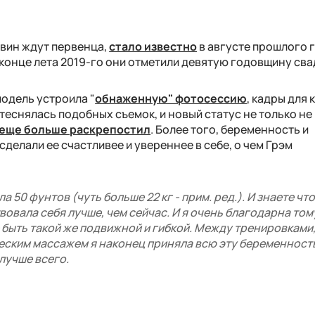
рвин ждут первенца,
стало известно
в августе прошлого г
В конце лета 2019-го они отметили девятую годовщину сва
одель устроила "
обнаженную" фотосессию
, кадры для
стеснялась подобных съемок, и новый статус не только не
еще больше раскрепостил
. Более того, беременность и
сделали ее счастливее и увереннее в себе, о чем Грэм
 50 фунтов (чуть больше 22 кг - прим. ред.). И знаете чт
вовала себя лучше, чем сейчас. И я очень благодарна том
 быть такой же подвижной и гибкой. Между тренировками,
ским массажем я наконец приняла всю эту беременность
 лучше всего.