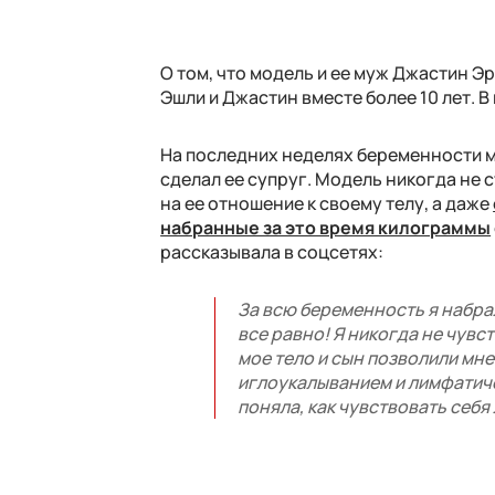
О том, что модель и ее муж Джастин Э
Эшли и Джастин вместе более 10 лет. 
На последних неделях беременности м
сделал ее супруг. Модель никогда не 
на ее отношение к своему телу, а даже
набранные за это время килограммы
рассказывала в соцсетях:
За всю беременность я набрала
все равно! Я никогда не чувст
мое тело и сын позволили мне
иглоукалыванием и лимфатиче
поняла, как чувствовать себя