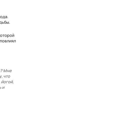
ода.
дьбы.
 которой
 повлиял
о? Мне
у, что
 йогой,
 и