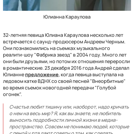
Юлианна Караулова
32-летняя певица Юлиана Караулова несколько лет
встречается с саунд-продюсером Андреем Черным.
Они познакомились на съемках музыкального
реалити-шоу "Фабрика звезд" в 2004 году. Много лет
они были друзьями, но потом их отношения переросли
в романтические. 23 декабря 2016 года Андрей сделал
Юлианне
предложение
, когда певица выступала на
ледовом катке
ВДНХ
со своей песней "Внеорбитные"
во время съемок новогодней передачи "
Голубой
огонек
".
Счастье любит тишину или, наоборот, надо кричать
о нем на весь мир? Я, как вы знаете, не любитель
выносить подробности личной жизни в медиа-
пространство. Совсем не понимаю людей, которые
с пеной у рта дают советы о том, как сделать