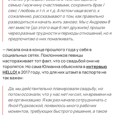
семью / мужчину счастливыми, сохранить брак /
секс / любовь и т.п. и т.д. А потом чаще всего, к
сожалению, рассказывают о том, как правильно
разводиться и начать жить заново. Мы с Андреем 8
лет вместе (до этого еще 6 лет дружили) прошли
через разные трудности и периоды отношений, но я
предпочитаю о них помалкивать,
— писала она в конце прошлого года у себя в
социальных сетях. Поклонников певицы
настораживает тот факт, что со свадьбой они не
торопятся. Но сама Юлианна объясняла в
интервью
HELLO!
в 2017 году, что для них штамп в паспорте не
так важен:
Да, мы действительно планировали свадьбу, но
потом осознали, что у нас нет ни сил, ни времени на
ее организацию. Я как раз начала сотрудничать с
Яной Рудковской, появилось много рабочих
моментов, требующих быстрого решения, а такое