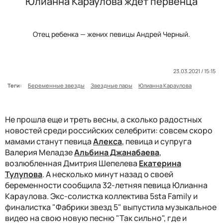
Юлианна Караулова ждет первенца
Отец ребенка — жених певицы Андрей Черный.
23.03.2021 / 15:15
Теги:
Беременные звезды
Звездные пары
Юлианна Караулова
Не прошла еще и треть весны, а сколько радостных
новостей среди российских селебрити: совсем скоро
мамами станут певица
Алекса
, певица и супруга
Валерия Меладзе
Альбина Джанабаева
,
возлюбленная Дмитрия Шепелева
Екатерина
Тулупова
. А несколько минут назад о своей
беременности сообщила 32-летняя певица Юлианна
Караулова. Экс-солистка коллектива 5sta Family и
финалистка "Фабрики звезд 5" выпустила музыкальное
видео на свою новую песню "Так сильно", где и