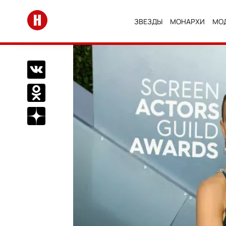
Перейти на главную
ЗВЕЗДЫ
МОНАРХИ
МО
Поделиться Вконтакте
Поделиться в Одноклассниках
Подписаться на нас в Дзен