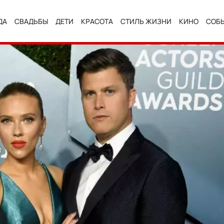
ДА
СВАДЬБЫ
ДЕТИ
КРАСОТА
СТИЛЬ ЖИЗНИ
КИНО
СОБ