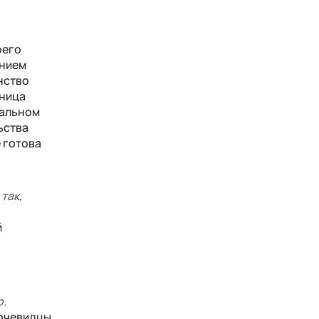
оего
ением
нство
ьница
иальном
ьства
 готова
так,
й
р.
 очевидцы