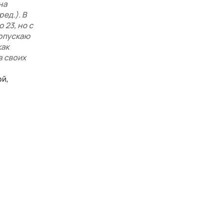
на
ед.). В
 23, но с
(опускаю
как
в своих
ой,