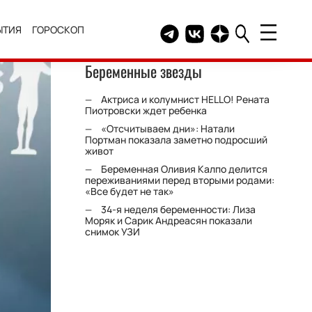
ЫТИЯ
ГОРОСКОП
Telegram канал HELLO
Группа HELLO Вконтакт
Канал HELLO в Дзе
Беременные звезды
Актриса и колумнист HELLO! Рената
Пиотровски ждет ребенка
«Отсчитываем дни»: Натали
Портман показала заметно подросший
живот
Беременная Оливия Калпо делится
переживаниями перед вторыми родами:
«Все будет не так»
34-я неделя беременности: Лиза
Моряк и Сарик Андреасян показали
снимок УЗИ