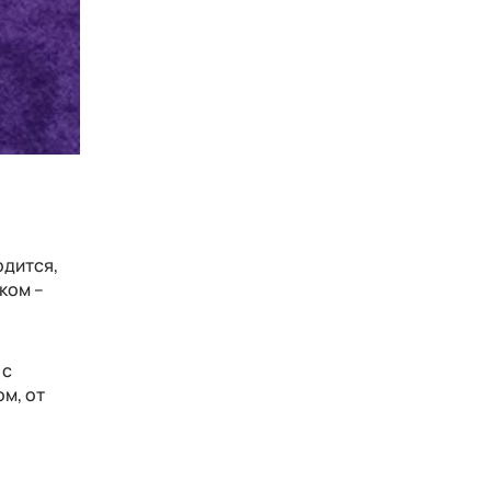
рдится,
ком –
 с
м, от