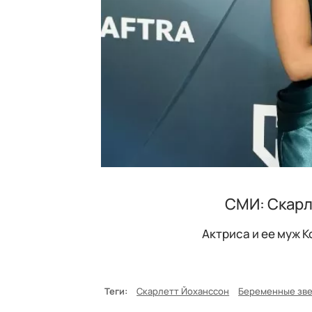
СМИ: Скарл
Актриса и ее муж 
Теги:
Скарлетт Йоханссон
Беременные зв