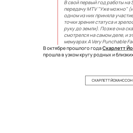
В свой первый год работы на S
передачу MTV "Уже можно" (ил
одном из них приняла участие
точки зрения статуса и зрелос
руку до земли). Позже она ска
смотрелся на самом деле, и эт
мемуарах A Very Punchable Fa
В октябре прошлого года
Скарлетт Йо
прошла в узком кругу родных и близких
СКАРЛЕТТ ЙОХАНССОН