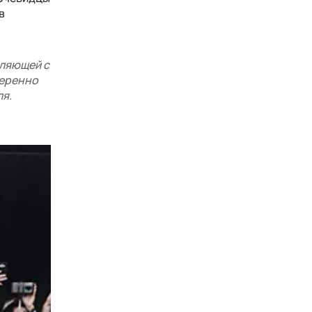
в
уляющей с
меренно
ля.