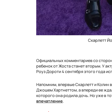
Скарлетт Йо
Официальных комментариев со стороны
ребенок от Жоста станет вторым. У ак
Роуз Дороти 4 сентября этого года исп
Напомним, впервые Скарлетт и Колин в
Джошем Хартнеттом, а впереди ее жда
которого она родила дочь. Но уже в т
впечатление
.