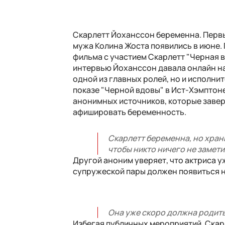
Скарлетт Йоханссон беременна. Первые
мужа Колина Жоста появились в июне.
фильма с участием Скарлетт "Черная в
интервью Йоханссон давала онлайн на
одной из главных ролей, но и исполни
показе "Черной вдовы" в Ист-Хэмптон
анонимных источников, которые завери
афишировать беременность.
Скарлетт беременна, но храни
чтобы никто ничего не замети
Другой аноним уверяет, что актриса у
супружеской пары должен появиться н
Она уже скоро должна родить.
Избегая публичных мероприятий, Скарл