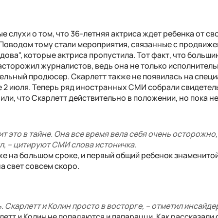
 слухи о том, что 36-летняя актриса ждет ребенка от св
 Поводом тому стали мероприятия, связанные с продвиж
дова", которые актриса пропустила. Тот факт, что больши
сторожил журналистов, ведь она не только исполнител
тельный продюсер. Скарлетт также не появилась на спец
е 2 июля. Теперь ряд иностранных СМИ собрали свидетел
ли, что Скарлетт действительно в положении, но пока не
т это в тайне. Она все время вела себя очень осторожно, 
л, – цитируют СМИ слова истоничка.
же на большом сроке, и первый общий ребенок знаменито
а свет совсем скоро.
 Скарлетт и Колин просто в восторге, – отметил инсайде
етт и Колин не попадаются и папарацци. Как рассказали