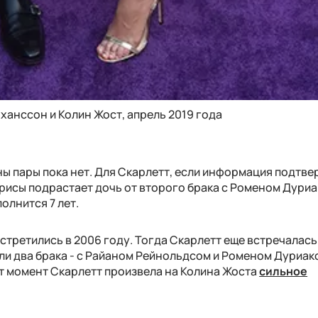
ханссон и Колин Жост, апрель 2019 года
 пары пока нет. Для Скарлетт, если информация подтве
трисы подрастает дочь от второго брака с Роменом Дуриа
олнится 7 лет.
стретились в 2006 году. Тогда Скарлетт еще встречалась
ли два брака - с Райаном Рейнольдсом и Роменом Дуриако
от момент Скарлетт произвела на Колина Жоста
сильное