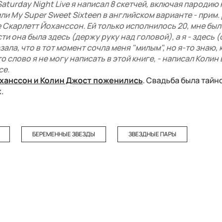
aturday Night Live я написал 8 скетчей, включая пародию 
и My Super Sweet Sixteen в английском варианте - прим. р
 Скарлетт Йоханссон. Ей только исполнилось 20, мне было
ти она была здесь (держу руку над головой), а я - здесь 
зала, что в тот момент сочла меня "милым", но я-то знаю, 
о слово я не могу написать в этой книге, - написал Колин 
ce.
ханссон и Колин Джост поженились
. Свадьба была тайн
.
БЕРЕМЕННЫЕ ЗВЕЗДЫ
ЗВЕЗДНЫЕ ПАРЫ