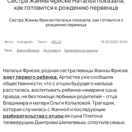
Сестра Жанны Фриске Наталья показала,
как готовится к рождению первенца
Сестра Жанны Фриске Наталья показала, как готовится к
рождению первенца
Фото:
Instagram
Текст:
HELLO
16.03.2022 / 15:00
Теги:
Жанна Фриске
Дети звезд
Беременные звезды
Наталья Фриске, родная сестра певицы Жанны Фриске,
ждет первого ребенка.
Артистка уже сообщила
общественности, что с отцом будущего малыша
рассталась, воспитывать ребенка намерена одна,
правда, не без помощи любимых родителей – отца
Владимира и матери Ольги Копыловой. Трагедия,
которая случилась с Жанной и последующие
разбирательства с отцом
ее сына Платона
телеведущим Дмитрием Шепелевым, сплотила семью.