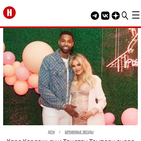
Перейти на главную
Telegram канал HEL
Группа HELLO В
Канал HELLO
ДЕТИ
/
БЕРЕМЕННЫЕ ЗВЕЗДЫ