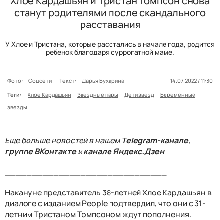
Хлое Кардашьян и Тристан Томпсон снова
станут родителями после скандального
расставания
У Хлое и Тристана, которые расстались в начале года, родится
ребенок благодаря суррогатной маме.
Фото:
Соцсети
Текст:
Дарья Бухарина
14.07.2022 / 11:30
Теги:
Хлое Кардашьян
Звездные пары
Дети звезд
Беременные
звезды
Еще больше новостей в нашем
Telegram-канале
,
группе ВКонтакте
и
канале Яндекс.Дзен
______________________________
Накануне представитель 38-летней Хлое Кардашьян в
диалоге с изданием People подтвердил, что они с 31-
летним Тристаном Томпсоном ждут пополнения.