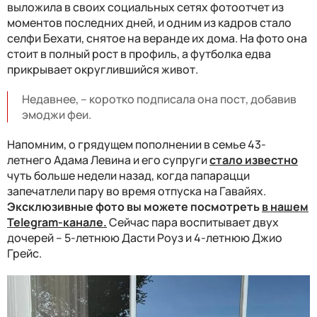
выложила в своих социальных сетях фотоотчет из
моментов последних дней, и одним из кадров стало
селфи Бехати, снятое на веранде их дома. На фото она
стоит в полный рост в профиль, а футболка едва
прикрывает округлившийся живот.
Недавнее, – коротко подписала она пост, добавив
эмоджи феи.
Напомним, о грядущем пополнении в семье 43-
летнего Адама Левина и его супруги
стало известно
чуть больше недели назад, когда папарацци
запечатлели пару во время отпуска на Гавайях.
Эксклюзивные фото вы можете посмотреть
в нашем
Telegram-канале.
Сейчас пара воспитывает двух
дочерей – 5-летнюю Дасти Роуз и 4-летнюю Джио
Грейс.