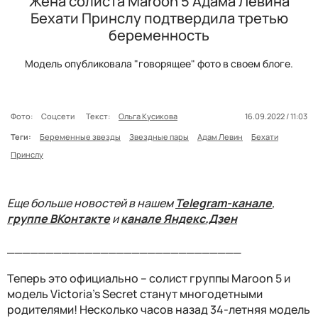
Жена солиста Maroon 5 Адама Левина
Бехати Принслу подтвердила третью
беременность
Модель опубликовала "говорящее" фото в своем блоге.
Фото:
Соцсети
Текст:
Ольга Кусикова
16.09.2022 / 11:03
Теги:
Беременные звезды
Звездные пары
Адам Левин
Бехати
Принслу
Еще больше новостей в нашем
Telegram-канале
,
группе ВКонтакте
и
канале Яндекс.Дзен
______________________________
Теперь это официально – солист группы Maroon 5 и
модель Victoria's Secret станут многодетными
родителями! Несколько часов назад 34-летняя модель