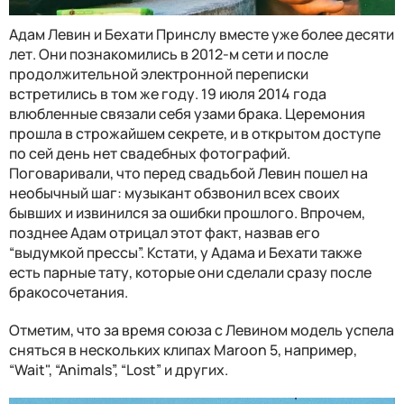
Адам Левин и Бехати Принслу вместе уже более десяти
лет. Они познакомились в 2012-м сети и после
продолжительной электронной переписки
встретились в том же году. 19 июля 2014 года
влюбленные связали себя узами брака. Церемония
прошла в строжайшем секрете, и в открытом доступе
по сей день нет свадебных фотографий.
Поговаривали, что перед свадьбой Левин пошел на
необычный шаг: музыкант обзвонил всех своих
бывших и извинился за ошибки прошлого. Впрочем,
позднее Адам отрицал этот факт, назвав его
“выдумкой прессы”. Кстати, у Адама и Бехати также
есть парные тату, которые они сделали сразу после
бракосочетания.
Отметим, что за время союза с Левином модель успела
сняться в нескольких клипах Maroon 5, например,
“Wait", “Animals”, “Lost” и других.