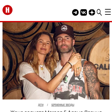
Перейти на главную
Telegram канал HEL
Группа HELLO В
Канал HELLO
ДЕТИ
/
БЕРЕМЕННЫЕ ЗВЕЗДЫ