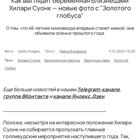
Как выглядит беременная близнецами
Хилари Суонк — новые фото с "Золотого
глобуса"
О том, что 48-летняя кинозвезда впервые станет мамой, она
объявила осенью прошлого года.
Фото:
Getty Images
Текст:
Дарья Бухарина
11.01.2023 / 12:00
Теги:
Хилари Суонк
Беременные звезды
Звездные пары
Золотой
Глобус
Еще больше новостей в нашем
Telegram-канале
,
группе ВКонтакте
и
канале Яндекс.Дзен
______________________________
Похоже, несмотря на интересное положение Хилари
Суонк не собирается пропускать главные
голливудские мероприятия наступившего года. Так,