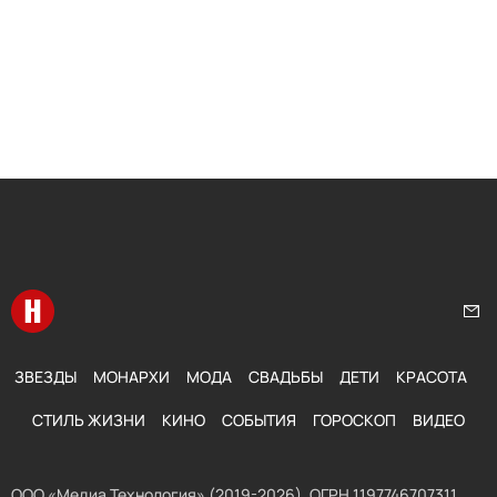
Перейти на главную
Нап
ЗВЕЗДЫ
МОНАРХИ
МОДА
СВАДЬБЫ
ДЕТИ
КРАСОТА
СТИЛЬ ЖИЗНИ
КИНО
СОБЫТИЯ
ГОРОСКОП
ВИДЕО
ООО «Медиа Технология» (2019-2026). ОГРН 1197746707311,