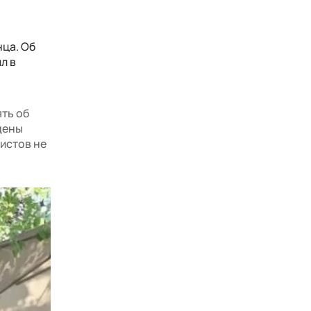
нца. Об
л в
ять об
дены
истов не