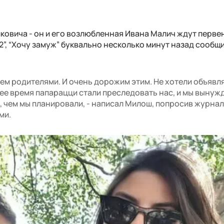
ковича - он и его возлюбленная Ивана Малич ждут перве
 2”, “Хочу замуж”
буквально несколько минут назад сообщи
ем родителями. И очень дорожим этим. Не хотели объявл
нее время папарацци стали преследовать нас, и мы вынуж
, чем мы планировали, - написал Милош, попросив журнал
ми.