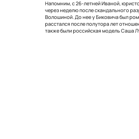
Напомним, с 26-летней Иваной, юристо
через неделю после скандального раз
Волошиной. До нее у Биковича был ро
расстался после полутора лет отношен
также были российская модель Саша Лу