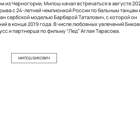
м из Черногории, Милош начал встречаться в августе 202
рыва с 24-летней чемпионкой России по бальным танцам
ман сербской моделью Барбарой Таталович, с которой он
ий в конце 2019 года. В числе любовных увлечений Бико
сс и партнерша по фильму “Лед” Аглая Тарасова.
МИЛОШ БИКОВИЧ