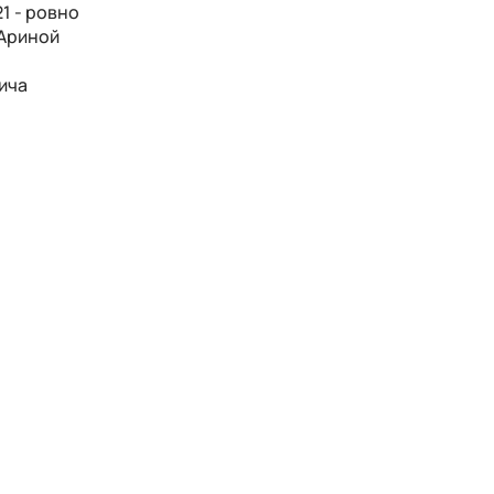
1 - ровно
 Ариной
вича