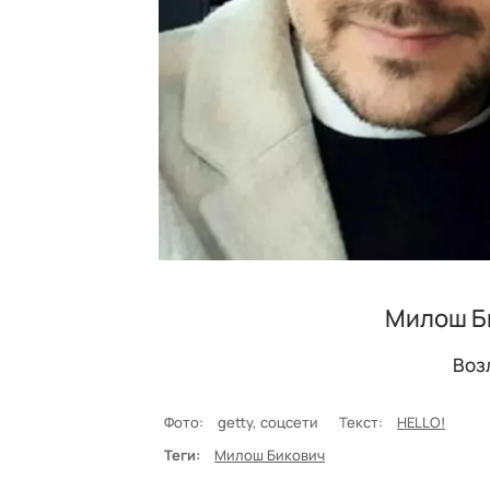
Милош Би
Воз
Фото:
getty, соцсети
Текст:
HELLO!
Теги:
Милош Бикович