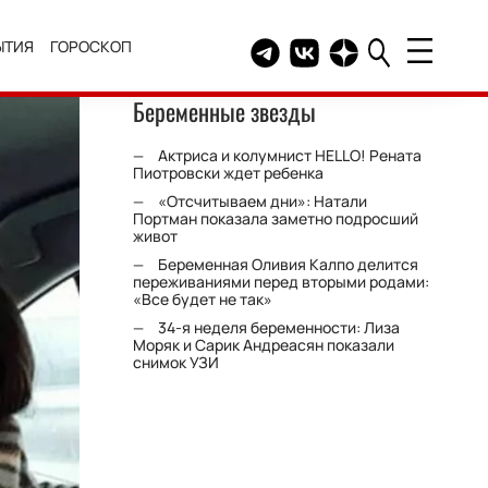
ЫТИЯ
ГОРОСКОП
Telegram канал HELLO
Группа HELLO Вконтакт
Канал HELLO в Дзе
Беременные звезды
Актриса и колумнист HELLO! Рената
Пиотровски ждет ребенка
«Отсчитываем дни»: Натали
Портман показала заметно подросший
живот
Беременная Оливия Калпо делится
переживаниями перед вторыми родами:
«Все будет не так»
34-я неделя беременности: Лиза
Моряк и Сарик Андреасян показали
снимок УЗИ