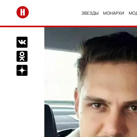
Перейти на главную
ЗВЕЗДЫ
МОНАРХИ
МО
Поделиться Вконтакте
Поделиться в Одноклассниках
Подписаться на нас в Дзен