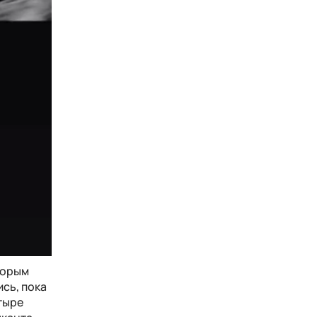
торым
ись, пока
тыре