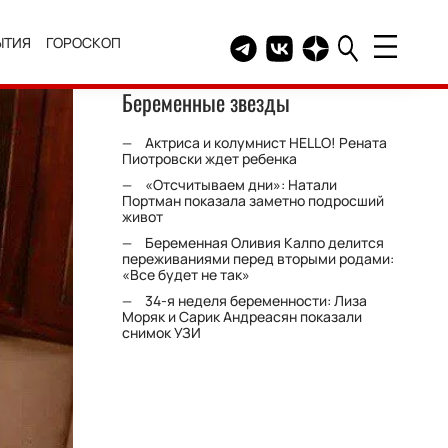
ЫТИЯ
ГОРОСКОП
Telegram канал HELLO
Группа HELLO Вконтакт
Канал HELLO в Дзе
Беременные звезды
Актриса и колумнист HELLO! Рената
Пиотровски ждет ребенка
«Отсчитываем дни»: Натали
Портман показала заметно подросший
живот
Беременная Оливия Калпо делится
переживаниями перед вторыми родами:
«Все будет не так»
34-я неделя беременности: Лиза
Моряк и Сарик Андреасян показали
снимок УЗИ