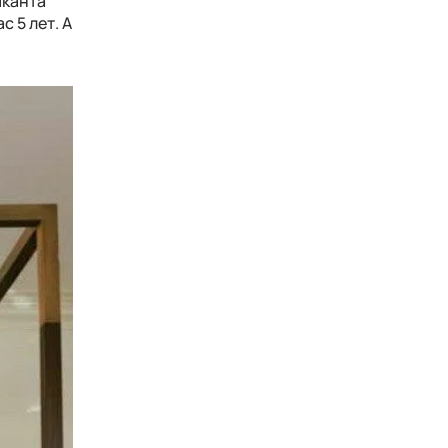
ыканта
 5 лет. А