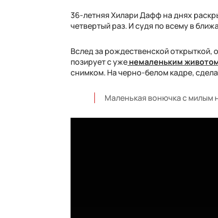
36-летняя Хилари Дафф на днях раскры
четвертый раз. И судя по всему в бли
Вслед за рождественской открыткой, о
позирует с уже
немаленьким живото
снимком. На черно-белом кадре, сдел
Маленькая вонючка с милым н