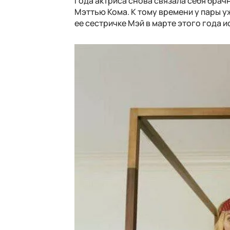
года актриса снова связала себя брач
Мэттью Кома. К тому времени у пары уж
ее сестричке Мэй в марте этого года 