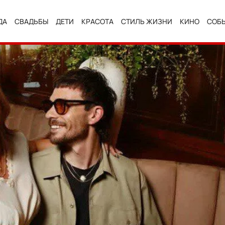
ДА
СВАДЬБЫ
ДЕТИ
КРАСОТА
СТИЛЬ ЖИЗНИ
КИНО
СОБ