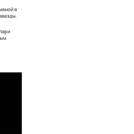
мамой в
звезды.
илари
ным