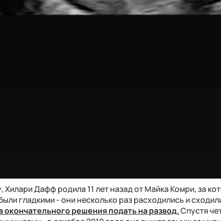
, Хилари Дафф родила 11 лет назад от Майка Комри, за ко
были гладкими - они несколько раз расходились и сходил
а окончательного решения подать на развод.
Спустя че