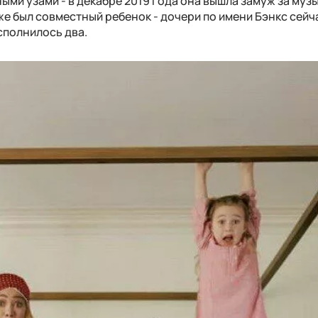
ными узами - в декабре 2019 года она вышла замуж за муз
е был совместный ребенок - дочери по имени Бэнкс сейчас
исполнилось два.