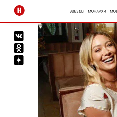
Перейти на главную
ЗВЕЗДЫ
МОНАРХИ
МО
Поделиться Вконтакте
Поделиться в Одноклассниках
Подписаться на нас в Дзен