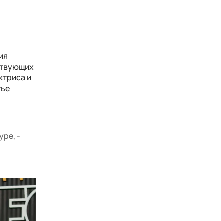
ия
тствующих
ктриса и
тье
ре, -