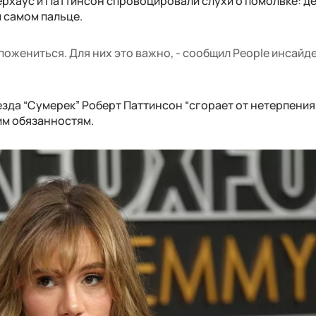
отерхаус и Паттинсон спровоцировали слухи о помолвке: д
м самом пальце.
пожениться. Для них это важно, - сообщил People инсайде
зда “Сумерек” Роберт Паттинсон “сгорает от нетерпения
им обязанностям.