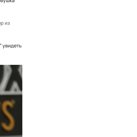
евушка
р из
” увидеть