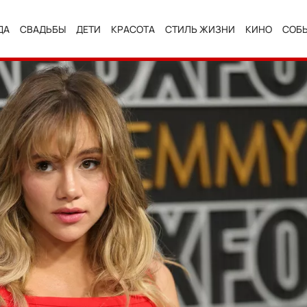
ДА
СВАДЬБЫ
ДЕТИ
КРАСОТА
СТИЛЬ ЖИЗНИ
КИНО
СОБ