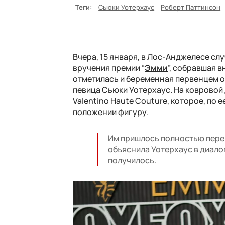
Теги:
Сьюки Уотерхаус
Роберт Паттинсон
Вчера, 15 января, в Лос-Анджелесе сл
вручения премии “
Эмми
”, собравшая 
отметилась и беременная первенцем о
певица Сьюки Уотерхаус. На ковровой
Valentino Haute Couture, которое, по
положении фигуру.
Им пришлось полностью перекр
объяснила Уотерхаус в диалоге
получилось.