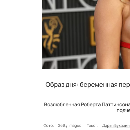
Образ дня: беременная пер
Возлюбленная Роберта Паттинсона 
подч
Фото:
Getty Images
Текст:
Дарья Бухарин