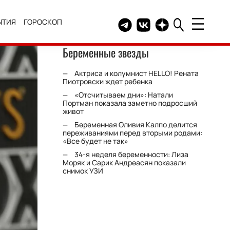
ЫТИЯ
ГОРОСКОП
Telegram канал HELLO
Группа HELLO Вконтакт
Канал HELLO в Дзе
Беременные звезды
Актриса и колумнист HELLO! Рената
Пиотровски ждет ребенка
«Отсчитываем дни»: Натали
Портман показала заметно подросший
живот
Беременная Оливия Калпо делится
переживаниями перед вторыми родами:
«Все будет не так»
34-я неделя беременности: Лиза
Моряк и Сарик Андреасян показали
снимок УЗИ