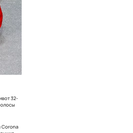
ивот 32-
 волосы
я Corona