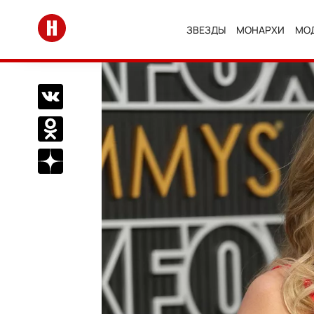
Перейти на главную
ЗВЕЗДЫ
МОНАРХИ
МО
Поделиться Вконтакте
Поделиться в Одноклассниках
Подписаться на нас в Дзен