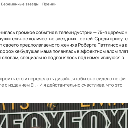
Беременные звезды
Премии
училась громкое событие в телеиндустрии — 75-я церемон
внушительное количество звездных гостей. Среди прису
т своего предполагаемого жениха Роберта Паттинсона а
 дорожке будущая мама появилась в эффектном алом пла
 ее словам, специально подгонялось под изменившуюся в
оить его и переделать дизайн, чтобы оно сидело по фигу
 с изданием E!. - И я действительно счастлива, что это