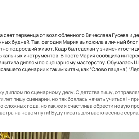
ы
 свет первенца от возлюбленного Вячеслава Гусева и де
ных будней. Так, сегодня Мария выложила в личный блог
но подросший живот. Кадр был сделан у знаменитости д
зыкальных инструментов. В посте Мария сообщила интер
 защитила диплом по сценарному мастерству. Обучалась 
авшего сценарии к таким хитам, как “Слово пацана”, “Лед”
ку диплом по сценарному делу. С детства пишу, отправля
ти лет пишу сценарии, но так боялась начать учиться! - п
то сложных года, но как же я счастлива обрести новую п
ветра на новом пути! Буду писать для вас классные сериа