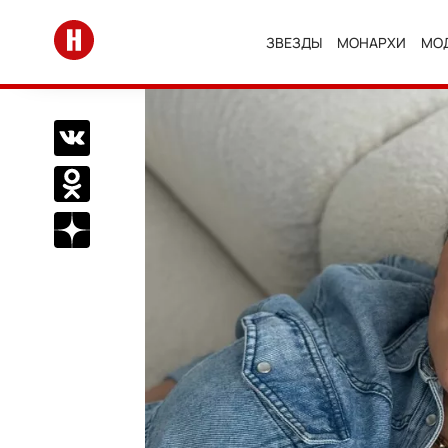
Перейти на главную
ЗВЕЗДЫ
МОНАРХИ
МО
Поделиться Вконтакте
Поделиться в Одноклассниках
Подписаться на нас в Дзен