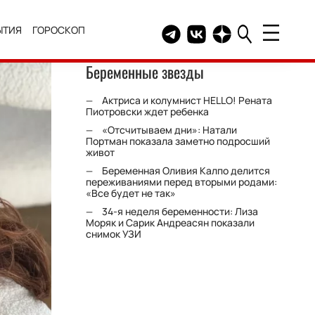
ЫТИЯ
ГОРОСКОП
Telegram канал HELLO
Группа HELLO Вконтакт
Канал HELLO в Дзе
Беременные звезды
Актриса и колумнист HELLO! Рената
Пиотровски ждет ребенка
«Отсчитываем дни»: Натали
Портман показала заметно подросший
живот
Беременная Оливия Калпо делится
переживаниями перед вторыми родами:
«Все будет не так»
34-я неделя беременности: Лиза
Моряк и Сарик Андреасян показали
снимок УЗИ