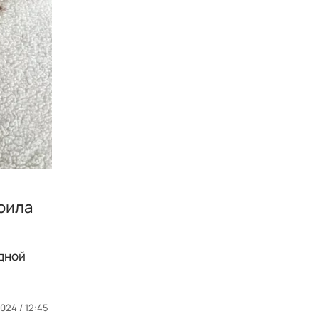
оила
идной
024 / 12:45