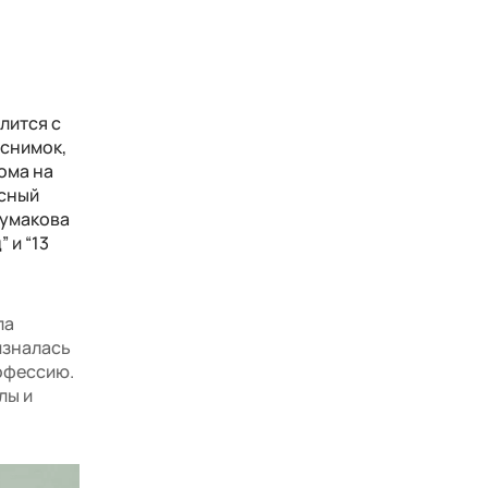
лится с
 снимок,
ома на
есный
Шумакова
 и “13
ла
ризналась
рофессию.
лы и