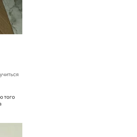
аучиться
ю того
в