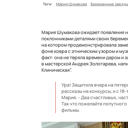
Теги:
Мария Шумакова
Беременные звезд
Мария Шумакова ожидает появления на
поклонниками деталями своих беремен
на котором продемонстрировала замет
фоне ковра с этническим узором и му
факт: она не теряла времени даром и
в мастерской Андрея Золотарева, напис
Клиническая”.
Ура! Защитила вчера на пятер
рассказы на конкурсы, и с 18-
Мария. - Два счастливых, час
Так что пожелайте попутного 
фильмы.