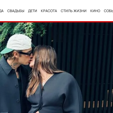
ДА
СВАДЬБЫ
ДЕТИ
КРАСОТА
СТИЛЬ ЖИЗНИ
КИНО
СОБ