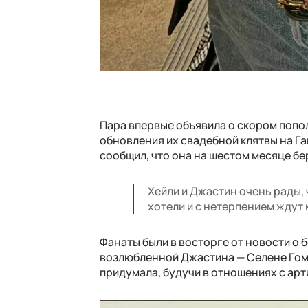
Пара впервые объявила о скором попол
обновления их свадебной клятвы на Га
сообщил, что она на шестом месяце б
Хейли и Джастин очень рады, 
хотели и с нетерпением ждут 
Фанаты были в восторге от новости о 
возлюбленной Джастина — Селене Гоме
придумала, будучи в отношениях с арт