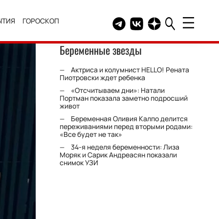
ЫТИЯ
ГОРОСКОП
Telegram канал HELLO
Группа HELLO Вконтакт
Канал HELLO в Дзе
Беременные звезды
Актриса и колумнист HELLO! Рената
Пиотровски ждет ребенка
«Отсчитываем дни»: Натали
Портман показала заметно подросший
живот
Беременная Оливия Калпо делится
переживаниями перед вторыми родами:
«Все будет не так»
34-я неделя беременности: Лиза
Моряк и Сарик Андреасян показали
снимок УЗИ