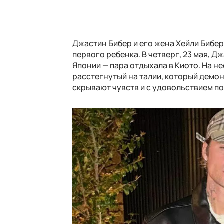
Джастин Бибер и его жена Хейли Биб
первого ребенка. В четверг, 23 мая, 
Японии — пара отдыхала в Киото. На н
расстегнутый на талии, который демо
скрывают чувств и с удовольствием по