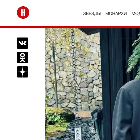
Перейти на главную
ЗВЕЗДЫ
МОНАРХИ
МО
Поделиться Вконтакте
Поделиться в Одноклассниках
Подписаться на нас в Дзен