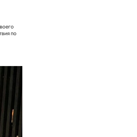
своего
твия по