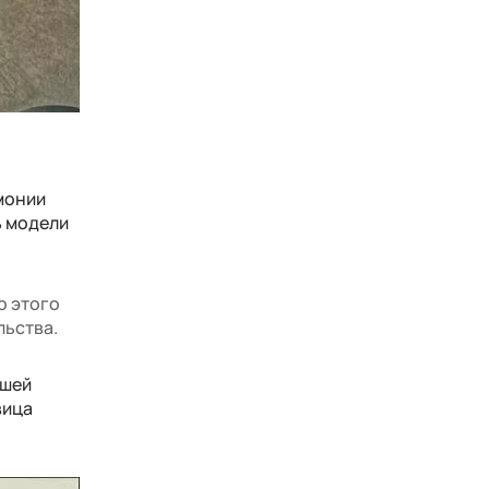
емонии
ь модели
о этого
льства.
вшей
вица