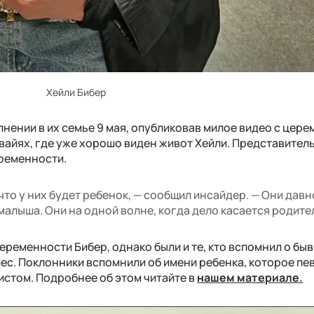
Хейли Бибер
нении в их семье 9 мая, опубликовав милое видео с цер
вайях, где уже хорошо виден живот Хейли. Представител
еременности.
что у них будет ребенок, — сообщил инсайдер. — Они давн
малыша. Они на одной волне, когда дело касается родите
беременности Бибер, однако были и те, кто вспомнил о бы
с. Поклонники вспомнили об имени ребенка, которое пе
истом. Подробнее об этом читайте в
нашем материале.