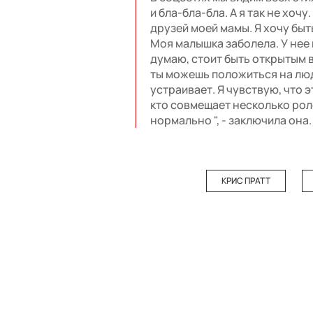
и бла-бла-бла. А я так не хочу
друзей моей мамы. Я хочу быт
Моя малышка заболела. У нее 
думаю, стоит быть открытым в
ты можешь положиться на люд
устраивает. Я чувствую, что 
кто совмещает несколько роле
нормально ", - заключила она.
КРИС ПРАТТ