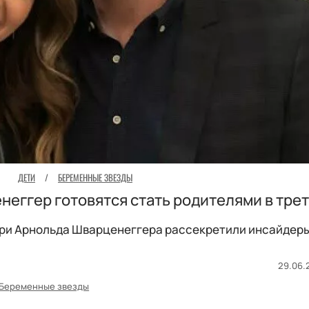
ДЕТИ
/
БЕРЕМЕННЫЕ ЗВЕЗДЫ
неггер готовятся стать родителями в трет
ри Арнольда Шварценеггера рассекретили инсайдер
29.06.2
Беременные звезды