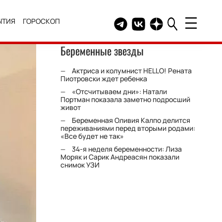
ЫТИЯ
ГОРОСКОП
Telegram канал HELLO
Группа HELLO Вконтакт
Канал HELLO в Дзе
Беременные звезды
Актриса и колумнист HELLO! Рената
Пиотровски ждет ребенка
«Отсчитываем дни»: Натали
Портман показала заметно подросший
живот
Беременная Оливия Калпо делится
переживаниями перед вторыми родами:
«Все будет не так»
34-я неделя беременности: Лиза
Моряк и Сарик Андреасян показали
снимок УЗИ