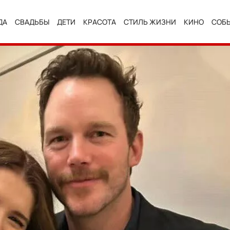
ДА
СВАДЬБЫ
ДЕТИ
КРАСОТА
СТИЛЬ ЖИЗНИ
КИНО
СОБ