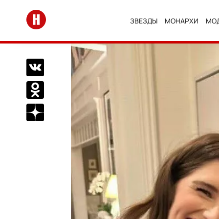
Перейти на главную
ЗВЕЗДЫ
МОНАРХИ
МО
Поделиться Вконтакте
Поделиться в Одноклассниках
Подписаться на нас в Дзен