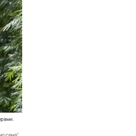
ерами.
аю сама"