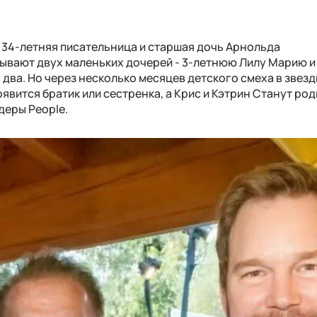
а, 34-летняя писательница и старшая дочь Арнольда
ывают двух маленьких дочерей - 3-летнюю Лилу Марию и
 два. Но через несколько месяцев детского смеха в звез
оявится братик или сестренка, а Крис и Кэтрин Станут ро
деры People.