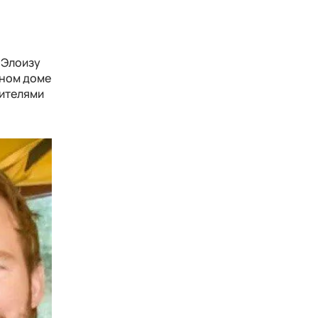
 Элоизу
дном доме
дителями