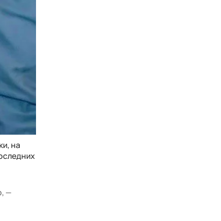
и, на
последних
, —