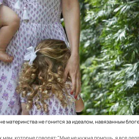
ане материнства не гонится за идеалом, навязанным блог
х мам, которые говорят:"Мне не нужна помощь, я все дел