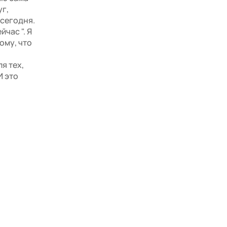
уг,
 сегодня.
час ". Я
ому, что
я тех,
И это