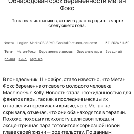
Обнародован срок беременности Меган
Фокс
По словам источников, актриса должна родить в марте
следующего года.
Фото:
Legion-Media CF/IS/MPI/Capital Pictures, соцсети
13.11.2024 / 14:30
Теги:
Меган Фокс
Беременные звезды
Звездные пары
Звездный
роман
Кино
Музыка
В понедельник, 11 ноября, стало известно, что Меган
Фокс беременна от своего молодого человека
Machine Gun Kelly. Новость стала неожиданностью для
фанатов пары, так как в последние месяцы их
отношения переживали кризис, чего Меган не
скрывала, отмечая, что они оба находятся в терапии.
Похоже, походы к психологу дали свои плоды, и
эксцентричная пара готовится к серьезной новой
главе своей жизни — родительству. По данным