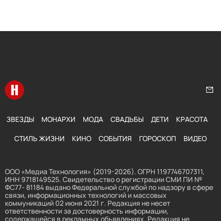
Перейти на главную
Нап
ЗВЕЗДЫ
МОНАРХИ
МОДА
СВАДЬБЫ
ДЕТИ
КРАСОТА
СТИЛЬ ЖИЗНИ
КИНО
СОБЫТИЯ
ГОРОСКОП
ВИДЕО
ООО «Медиа Технология» (2019-2026). ОГРН 1197746707311,
ИНН 9718149525. Свидетельство о регистрации СМИ ПИ №
ФС77- 81184 выдано Федеральной службой по надзору в сфере
связи, информационных технологий и массовых
коммуникаций 02 июня 2021 г. Редакция не несет
ответственности за достоверность информации,
содержащейся в рекламных объявлениях. Редакция не