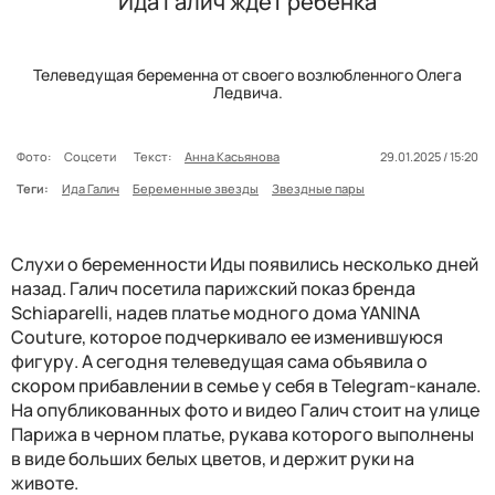
Ида Галич ждет ребенка
Телеведущая беременна от своего возлюбленного Олега
Ледвича.
Фото:
Соцсети
Текст:
Анна Касьянова
29.01.2025 / 15:20
Теги:
Ида Галич
Беременные звезды
Звездные пары
Слухи о беременности Иды появились несколько дней
назад. Галич посетила парижский показ бренда
Schiaparelli, надев платье модного дома YANINA
Couture, которое подчеркивало ее изменившуюся
фигуру. А сегодня телеведущая сама объявила о
скором прибавлении в семье у себя в Telegram-канале.
На опубликованных фото и видео Галич стоит на улице
Парижа в черном платье, рукава которого выполнены
в виде больших белых цветов, и держит руки на
животе.