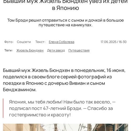
Бывший муж Жизель Бюндхен увез их детей
в Японию
Том Брэди решил отправиться с сыном и дочкой в большое
путешествие на каникулах.
Фото:
Соцсети
Текст:
Елена Соболева
17.06.2025 / 16:30
Теги:
Жизель Бюндхен
Дети звезд
Путешествия
Бывший муж Жизель Бюндхен в понедельник, 16 июня,
поделился в своем блоге серией фотографий из
поездки в Японию с дочерью Вивиан и сыном
Бенджамином.
Япония, мы тебя любим! Нам было так весело, —
подписал пост 47-летний Брэди. — Спасибо за
гостеприимство и красоту!