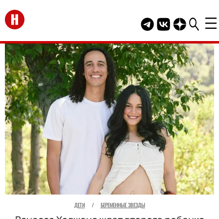
Перейти на главную
Telegram канал HEL
Группа HELLO В
Канал HELLO
ДЕТИ
/
БЕРЕМЕННЫЕ ЗВЕЗДЫ