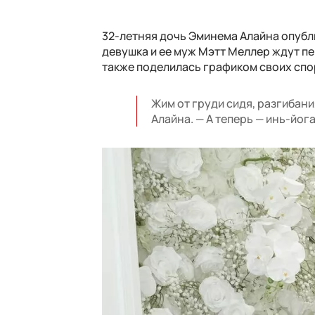
32-летняя дочь Эминема Алайна опубл
девушка и ее муж Мэтт Меллер ждут п
также поделилась графиком своих спо
Жим от груди сидя, разгибани
Алайна. — А теперь — инь-йог