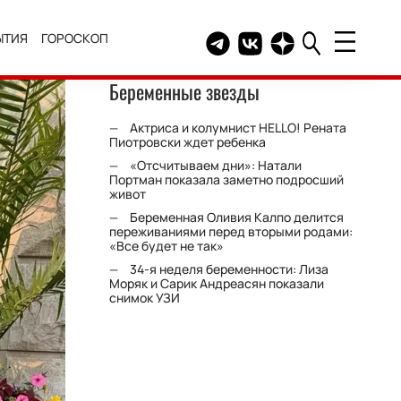
ЫТИЯ
ГОРОСКОП
Telegram канал HELLO
Группа HELLO Вконтакт
Канал HELLO в Дзе
Беременные звезды
Актриса и колумнист HELLO! Рената
Пиотровски ждет ребенка
«Отсчитываем дни»: Натали
Портман показала заметно подросший
живот
Беременная Оливия Калпо делится
переживаниями перед вторыми родами:
«Все будет не так»
34-я неделя беременности: Лиза
Моряк и Сарик Андреасян показали
снимок УЗИ