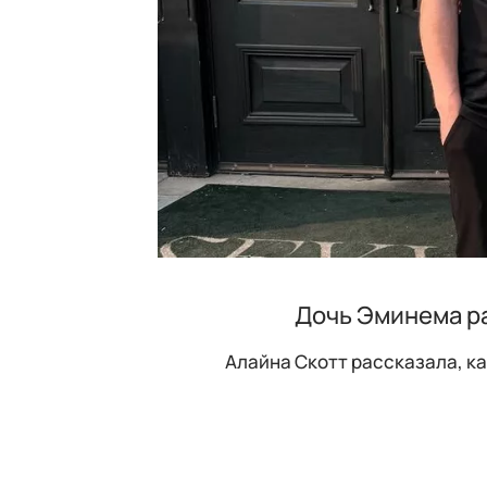
Дочь Эминема р
Алайна Скотт рассказала, к