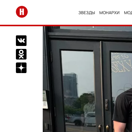
Перейти на главную
ЗВЕЗДЫ
МОНАРХИ
МО
Поделиться Вконтакте
Поделиться в Одноклассниках
Подписаться на нас в Дзен