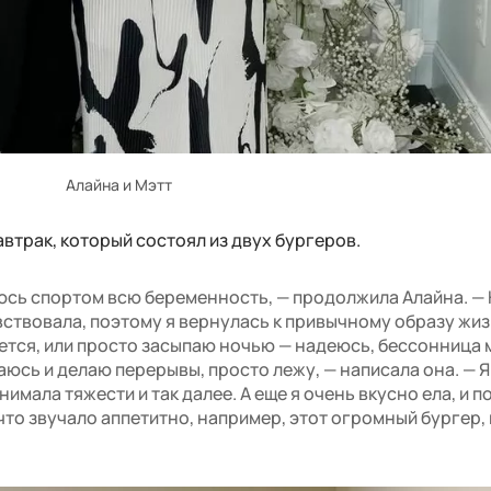
Алайна и Мэтт
автрак, который состоял из двух бургеров.
аюсь спортом всю беременность, — продолжила Алайна. —
увствовала, поэтому я вернулась к привычному образу жиз
ется, или просто засыпаю ночью — надеюсь, бессонница 
аюсь и делаю перерывы, просто лежу, — написала она. — Я
имала тяжести и так далее. А еще я очень вкусно ела, и п
что звучало аппетитно, например, этот огромный бургер,