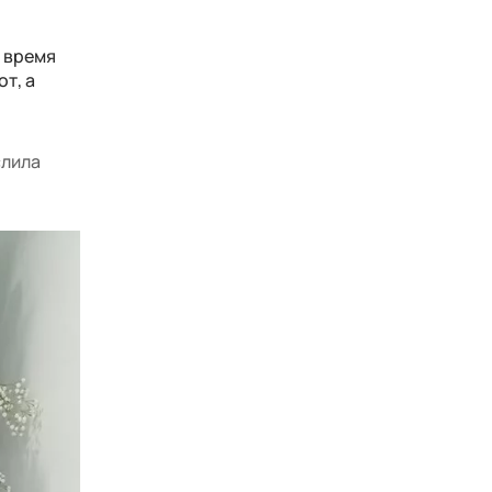
е время
т, а
слила