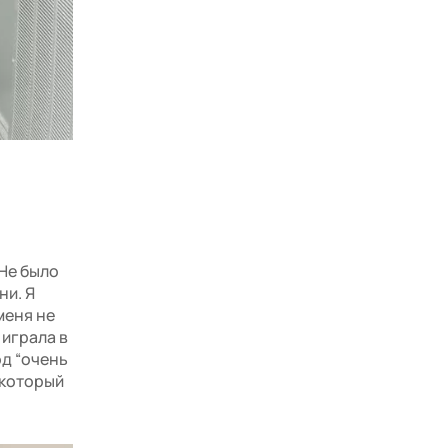
 Не было
ни. Я
меня не
 играла в
од “очень
 который