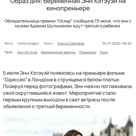
Образ дня: беременная Энн Хэтэуэй на
кинопремьере
Обладательница премии “Оскар” сообщила 19 июня, что они с
мужем Адамом Шульманом ждут третьего ребенка.
Фото:
Getty Images
Текст:
Елена Соболева
06.07.2026 / 08:30
Теги:
Энн Хэтэуэй
Беременные звезды
Премьера
Кино
5 июля Энн Хэтэуэй появилась на премьере фильма
“Одиссея” в Лондоне в струящемся белом платье.
Позируя перед фотографами, Энн нежно поглаживала
свой округлившийся живот. Мероприятие стало
первым крупным выходом в свет актрисы после
объявления о третьей беременности.