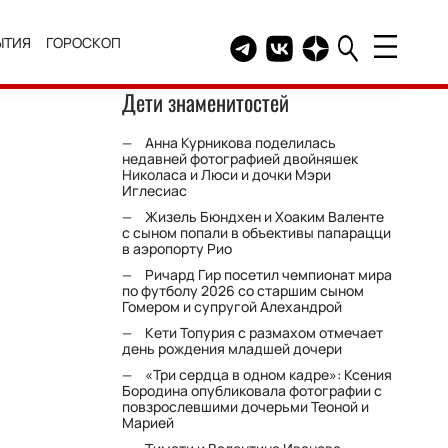
ЫТИЯ
ГОРОСКОП
Telegram канал HELLO
Группа HELLO Вконтакт
Канал HELLO в Дзе
Дети знаменитостей
Анна Курникова поделилась
недавней фотографией двойняшек
Николаса и Люси и дочки Мэри
Иглесиас
Жизель Бюндхен и Хоаким Валенте
с сыном попали в объективы папарацци
в аэропорту Рио
Ричард Гир посетил чемпионат мира
по футболу 2026 со старшим сыном
Гомером и супругой Алехандрой
Кети Топурия с размахом отмечает
день рождения младшей дочери
«Три сердца в одном кадре»: Ксения
Бородина опубликовала фотографии с
повзрослевшими дочерьми Теоной и
Марией