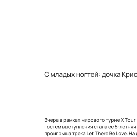
С младых ногтей: дочка Кри
Вчера в рамках мирового турне X Tou
гостем выступления стала ее 5-летняя
проигрыша трека Let There Be Love. Н