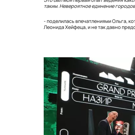
Это был мой первый опыт ведения какой
таким. Невероятное единение городов,
- поделилась впечатлениями Ольга, ко
Леонида Хейфеца, и не так давно пред