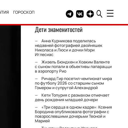
ЫТИЯ
ГОРОСКОП
Telegram канал HELLO
Группа HELLO Вконтакт
Канал HELLO в Дзе
Дети знаменитостей
Анна Курникова поделилась
недавней фотографией двойняшек
Николаса и Люси и дочки Мэри
Иглесиас
Жизель Бюндхен и Хоаким Валенте
с сыном попали в объективы папарацци
в аэропорту Рио
Ричард Гир посетил чемпионат мира
по футболу 2026 со старшим сыном
Гомером и супругой Алехандрой
Кети Топурия с размахом отмечает
день рождения младшей дочери
«Три сердца в одном кадре»: Ксения
Бородина опубликовала фотографии с
повзрослевшими дочерьми Теоной и
Марией