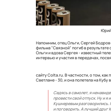
Юрий
Напомним, отец Ольги, Сергей Бодров
фильма "Связной" погиб в результате 
Ольги и вдова Сергея - известный те
интервью и участия в передачах, посв
сайту Colta.ru. В частности, о том, к
Светлане - 30, и она полетела на Кубу
Садясь в самолет, я ненавиде
провести свой отпуск. Ну и я
Кушнеревым разговорились. По
и поговорить. А лучший друг 