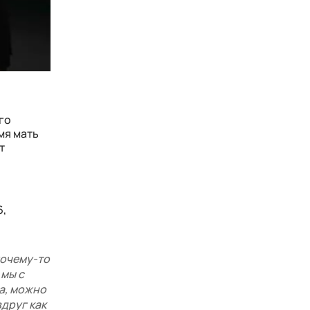
го
мя мать
т
6,
почему-то
 мы с
ра, можно
вдруг как