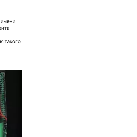
 имени
ента
в
ия такого