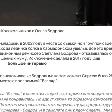
 Колокольников и Ольга Бодрова
-младший, в 2002 году вместе со съемочной группой свое
схода ледника Колка в Кармадонском ущелье. Все это вре
левизионный режиссер Светлана Бодрова - отказывалась о
ященных мужу. Исключение сделала в 2017 году, дав
большое интервью
ак познакомилась с Бодровым: на тот момент Сергею было 2
 вместе с программой "Взгляд":
ла "Взгляд" и всех этих людей, с которыми мне придется 
 им не понравилась. Но вдруг каким-то образом в самолете
том он мне рассказал, что подумал: ну да, вроде не ду
Кушнерева - Бодров. И в самолете они рядом сидели… Мы 