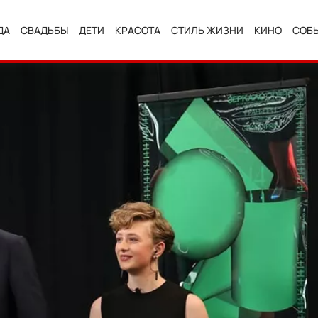
ДА
СВАДЬБЫ
ДЕТИ
КРАСОТА
СТИЛЬ ЖИЗНИ
КИНО
СОБ