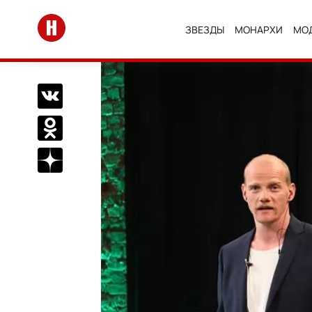
Перейти на главную
ЗВЕЗДЫ
МОНАРХИ
МО
Поделиться Вконтакте
Поделиться в Одноклассниках
Подписаться на нас в Дзен