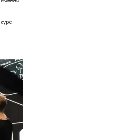
я именно
 курс