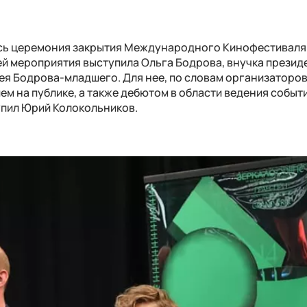
ась церемония закрытия Международного Кинофестиваля
ей мероприятия выступила Ольга Бодрова, внучка презид
ея Бодрова-младшего. Для нее, по словам организаторо
ем на публике, а также дебютом в области ведения событ
пил Юрий Колокольников.