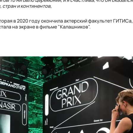
 бы то ни было церемонии, и я счастлива, что он оказалс
 стран и континентов,
торая в 2020 году окончила актерский факультет ГИТИСа,
стала на экране в фильме "Калашников".