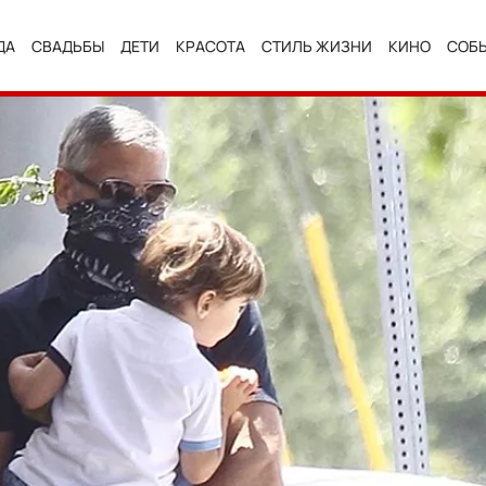
ДА
СВАДЬБЫ
ДЕТИ
КРАСОТА
СТИЛЬ ЖИЗНИ
КИНО
СОБ