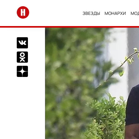
Перейти на главную
ЗВЕЗДЫ
МОНАРХИ
МО
Поделиться Вконтакте
Поделиться в Одноклассниках
Подписаться на нас в Дзен