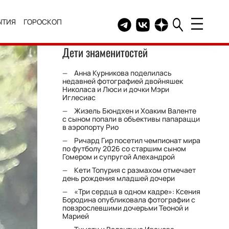
ЫТИЯ
ГОРОСКОП
Telegram канал HELLO
Группа HELLO Вконтакт
Канал HELLO в Дзе
Дети знаменитостей
Анна Курникова поделилась
недавней фотографией двойняшек
Николаса и Люси и дочки Мэри
Иглесиас
Жизель Бюндхен и Хоаким Валенте
с сыном попали в объективы папарацци
в аэропорту Рио
Ричард Гир посетил чемпионат мира
по футболу 2026 со старшим сыном
Гомером и супругой Алехандрой
Кети Топурия с размахом отмечает
день рождения младшей дочери
«Три сердца в одном кадре»: Ксения
Бородина опубликовала фотографии с
повзрослевшими дочерьми Теоной и
Марией