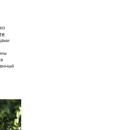
дко
ти
цами
ены
на
ценный