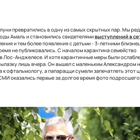
луни превратились в одну из самых скрытных пар. Мы ре
ходы Амаль и становились свидетелями
выступлений в се
ления и тем более появления с детьми - 3-летними близне
время не публиковались. С началом карантина семейство
в Лос-Анджелесе. И хотя карантинные меры были ослабл
ылазку лишь вчера. Он вышел с маленьким Александром 
а к офтальмологу, а папарацци сумели запечатлеть этот 
СМИ оказались первые за долгое время фото подросшего