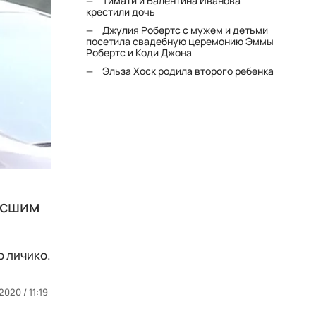
Тимати и Валентина Иванова
крестили дочь
Джулия Робертс с мужем и детьми
посетила свадебную церемонию Эммы
Робертс и Коди Джона
Эльза Хоск родила второго ребенка
осшим
о личико.
2020 / 11:19