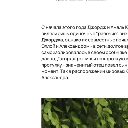
С начала этого года Джордж и Амаль К
видели лишь одиночные "рабочие" вы
Джорджа
, однако их совместные появ
Эллой и Александром - в сети долгое 
самоизолировалось в своем особняке 
давно, Джордж решился на короткую в
прогулку - знаменитый отец повел сын
момент. Так в распоряжении мировых 
Александра.