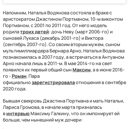
Напомним, Наталья Водянова состояла в браке с
аристократом Джастином Портманом, 10-м виконтом
Портманом, с 2001 по 2011 год. От него модель
родила
троих детей
: дочь Неву (март 2006-го) и
сыновей Лукаса (декабрь 2001-го) и Виктора
(сентябрь 2007-го). Со своим вторым мужем, сыном
мультимиллиардера Бернара Арно, Наталья Водянова
познакомилась в 2007 году, а встречаться в Антуаном
Арно начала лишь в 2011-м. В мае 2014-го на свет
появился их первый общий сын
Максим
, а в июне 2016-
го -
Роман
. Пара
официально
зарегистрировала
отношения в сентябре
2020 года.
Бывшая свекровь Джастина Портмана и мать Натальи,
Лариса Громова, в начале марта призналась
в
интервью
Максиму Галкину, что он импонирует ей
больше, чем нынешний муж дочери: