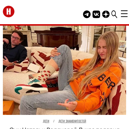
Перейти на главную
Telegram канал HEL
Группа HELLO В
Канал HELLO
ДЕТИ
/
ДЕТИ ЗНАМЕНИТОСТЕЙ