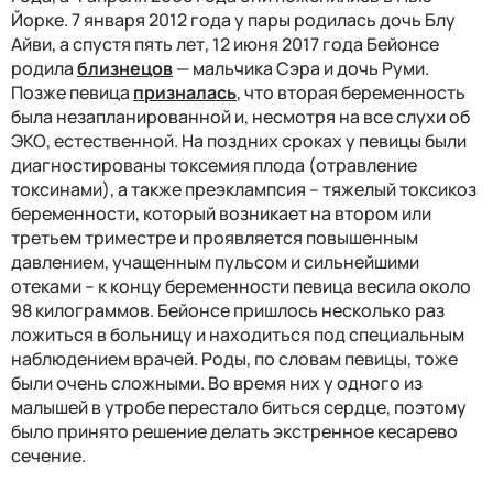
Йорке. 7 января 2012 года у пары родилась дочь Блу
Айви, а спустя пять лет, 12 июня 2017 года Бейонсе
родила
близнецов
— мальчика Сэра и дочь Руми.
Позже певица
призналась
, что вторая беременность
была незапланированной и, несмотря на все слухи об
ЭКО, естественной. На поздних сроках у певицы были
диагностированы токсемия плода (отравление
токсинами), а также преэклампсия – тяжелый токсикоз
беременности, который возникает на втором или
третьем триместре и проявляется повышенным
давлением, учащенным пульсом и сильнейшими
отеками – к концу беременности певица весила около
98 килограммов. Бейонсе пришлось несколько раз
ложиться в больницу и находиться под специальным
наблюдением врачей. Роды, по словам певицы, тоже
были очень сложными. Во время них у одного из
малышей в утробе перестало биться сердце, поэтому
было принято решение делать экстренное кесарево
сечение.