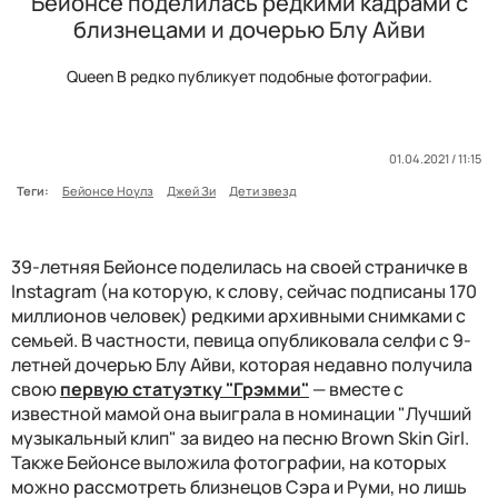
Бейонсе поделилась редкими кадрами с
близнецами и дочерью Блу Айви
Queen B редко публикует подобные фотографии.
01.04.2021 / 11:15
Теги:
Бейонсе Ноулз
Джей Зи
Дети звезд
39-летняя Бейонсе поделилась на своей страничке в
Instagram (на которую, к слову, сейчас подписаны 170
миллионов человек) редкими архивными снимками с
семьей. В частности, певица опубликовала селфи с 9-
летней дочерью Блу Айви, которая недавно получила
свою
первую статуэтку "Грэмми"
— вместе с
известной мамой она выиграла в номинации "Лучший
музыкальный клип" за видео на песню Brown Skin Girl.
Также Бейонсе выложила фотографии, на которых
можно рассмотреть близнецов Сэра и Руми, но лишь