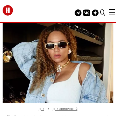
Перейти на главную
Telegram канал HEL
Группа HELLO В
Канал HELLO
ДЕТИ
/
ДЕТИ ЗНАМЕНИТОСТЕЙ