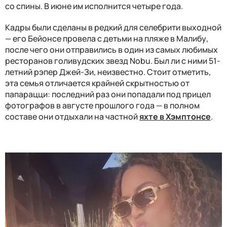
со спины. В июне им исполнится четыре года.
Кадры были сделаны в редкий для селебрити выходной
— его Бейонсе провела с детьми на пляже в Малибу,
после чего они отправились в один из самых любимых
ресторанов голивудских звезд Nobu. Был ли с ними 51-
летний рэпер Джей-Зи, неизвестно. Стоит отметить,
эта семья отличается крайней скрытностью от
папарацци: последний раз они попадали под прицел
фотографов в августе прошлого года — в полном
составе они отдыхали на частной
яхте в Хэмптонсе
.