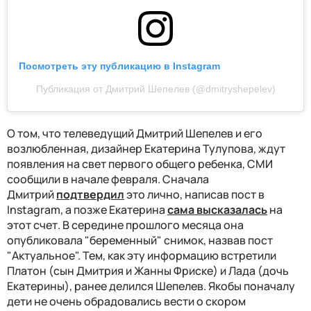
Посмотреть эту публикацию в Instagram
Публикация от Дмитрий Шепелев (@dmitryshepelev)
О том, что телеведущий Дмитрий Шепелев и его
возлюбленная, дизайнер Екатерина Тулупова, ждут
появления на свет первого общего ребенка, СМИ
сообщили в начале февраля. Сначала
Дмитрий
подтвердил
это лично, написав пост в
Instagram, а позже Екатерина
сама высказалась
на
этот счет. В середине прошлого месяца она
опубликовала "беременный" снимок, назвав пост
"Актуальное". Тем, как эту информацию встретили
Платон (сын Дмитрия и Жанны Фриске) и Лада (дочь
Екатерины), ранее делился Шепелев. Якобы поначалу
дети не очень обрадовались вести о скором