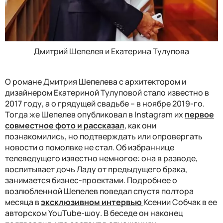
Дмитрий Шепелев и Екатерина Тулупова
О романе
Дмитрия Шепелева с архитектором и
дизайнером Екатериной Тулуповой
стало известно в
2017 году, а о грядущей свадьбе – в ноябре 2019-го.
Тогда же Шепелев опубликовал в Instagram их
первое
совместное фото и рассказал
, как они
познакомились, но подтверждать или опровергать
новости о помолвке не стал. Об избраннице
телеведущего известно немногое: она в разводе,
воспитывает дочь Ладу от предыдущего брака,
занимается бизнес-проектами.
Подробнее о
возлюбленной Шепелев поведал спустя полтора
месяца в
эксклюзивном интервью
Ксении Собчак в ее
авторском YouTube-шоу. В беседе он наконец