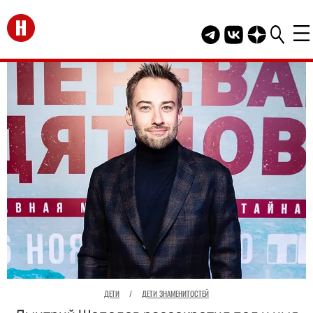
Перейти на главную
Telegram канал HEL
Группа HELLO В
Канал HELLO
ДЕТИ
/
ДЕТИ ЗНАМЕНИТОСТЕЙ