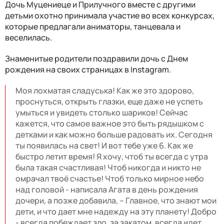
Дочь Муцениеце и Прилучного вместе с другими
детьми охотно принимала участие во всех конкурсах,
которые предлагали аниматоры, танцевала и
веселилась.
Знаменитые родители поздравили дочь с Днем
рождения на своих страницах в Instagram.
Моя лохматая сладуська! Как же это здорово,
проснуться, открыть глазки, еще даже не успеть
умыться и увидеть столько шариков! Сейчас
кажется, что самое важное это быть рядышком с
детками и как можно больше радовать их. Сегодня
ты появилась на свет! И вот тебе уже 6. Как же
быстро летит время! Я хочу, чтоб ты всегда с утра
была такая счастливая! Чтоб никогда и никто не
омрачал твоё счастье! Чтоб только мирное небо
над головой - написала Агата в день рождения
дочери, а позже добавила, – Главное, что знают мои
дети, и что дает мне надежду на эту планету! Добро
- всегда побеждает зло, за закатом, всегда идет