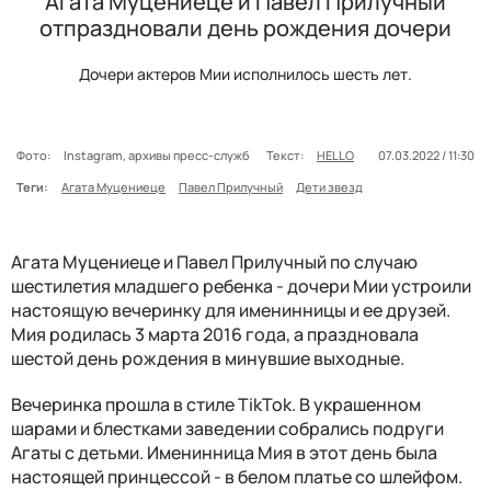
Агата Муцениеце и Павел Прилучный
отпраздновали день рождения дочери
Дочери актеров Мии исполнилось шесть лет.
Фото:
Instagram, архивы пресс-служб
Текст:
HELLO
07.03.2022 / 11:30
Теги:
Агата Муцениеце
Павел Прилучный
Дети звезд
Агата Муцениеце и Павел Прилучный по случаю
шестилетия младшего ребенка - дочери Мии устроили
настоящую вечеринку для именинницы и ее друзей.
Мия родилась 3 марта 2016 года, а праздновала
шестой день рождения в минувшие выходные.
Вечеринка прошла в стиле TikTok. В украшенном
шарами и блестками заведении собрались подруги
Агаты с детьми. Именинница Мия в этот день была
настоящей принцессой - в белом платье со шлейфом.