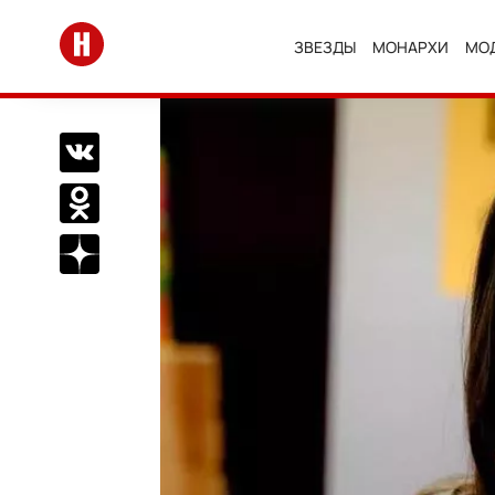
Перейти на главную
ЗВЕЗДЫ
МОНАРХИ
МО
Поделиться Вконтакте
Поделиться в Одноклассниках
Подписаться на нас в Дзен