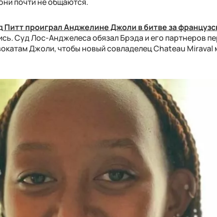
 они почти не общаются.
д Питт проиграл Анджелине Джоли в битве за француз
ись. Суд Лос-Анджелеса обязал Брэда и его партнеров п
окатам Джоли, чтобы новый совладелец Chateau Miraval 