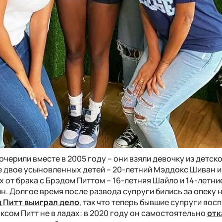
очерили вместе в 2005 году – они взяли девочку из детск
е двое усыновленных детей – 20-летний Мэддокс Шиван и 
х от брака с Брэдом Питтом – 16-летняя Шайло и 14-летни
. Долгое время после развода супруги бились за опеку 
 Питт выиграл дело
, так что теперь бывшие супруги во
ксом Питт не в ладах: в 2020 году он самостоятельно
отк