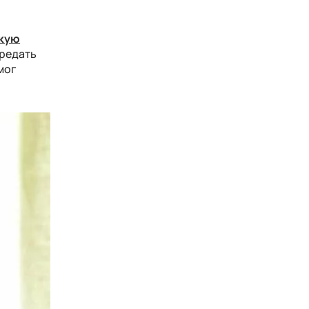
скую
ередать
мог