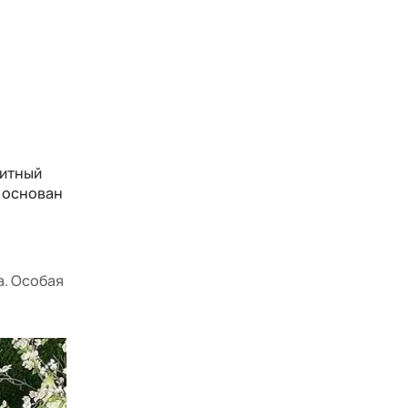
литный
а основан
а. Особая