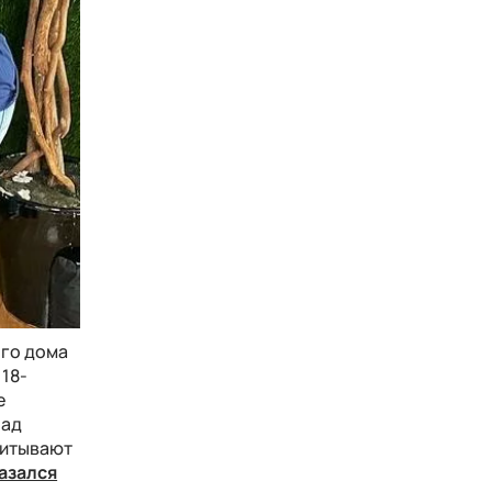
ого дома
18-
е
над
спитывают
азался