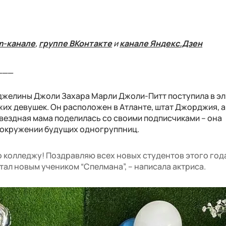
m-канале
,
группе ВКонтакте
и
канале Яндекс.Дзен
___
нджелины Джоли Захара Марли Джоли-Питт поступила в э
жих девушек. Он расположен в Атланте, штат Джорджия, 
звездная мама поделилась со своими подписчиками – она
 окружении будущих одногруппниц.
о колледжу! Поздравляю всех новых студентов этого год
стал новым учеником “Спелмана”, – написала актриса.