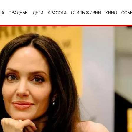
ДА
СВАДЬБЫ
ДЕТИ
КРАСОТА
СТИЛЬ ЖИЗНИ
КИНО
СОБ