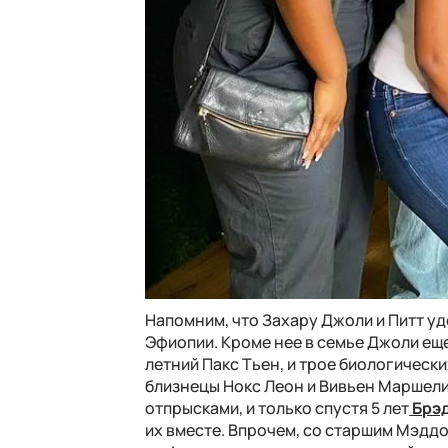
Напомним, что Захару Джоли и Питт уд
Эфиопии. Кроме нее в семье Джоли ещ
летний Пакс Тьен, и трое биологически
близнецы Нокс Леон и Вивьен Маршелин
отпрысками, и только спустя 5 лет
Брэд
их вместе. Впрочем, со старшим Мэддо