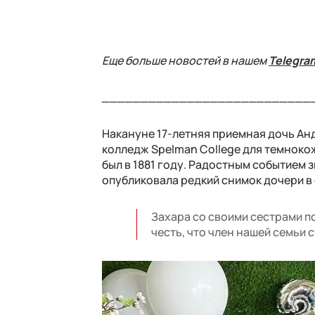
Еще больше новостей в нашем
Telegra
___________________________
Накануне 17-летняя приемная дочь А
колледж Spelman College для темноко
был в 1881 году. Радостным событием 
опубликовала редкий снимок дочери в
Захара со своими сестрами п
честь, что член нашей семьи 