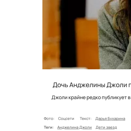
Дочь Анджелины Джоли п
Джоли крайне редко публикует в
Фото:
Соцсети
Текст:
Дарья Бухарина
Теги:
Анджелина Джоли
Дети звезд