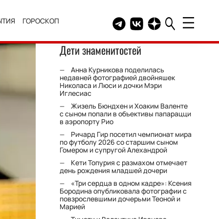
ЫТИЯ
ГОРОСКОП
Telegram канал HELLO
Группа HELLO Вконтакт
Канал HELLO в Дзе
Дети знаменитостей
Анна Курникова поделилась
недавней фотографией двойняшек
Николаса и Люси и дочки Мэри
Иглесиас
Жизель Бюндхен и Хоаким Валенте
с сыном попали в объективы папарацци
в аэропорту Рио
Ричард Гир посетил чемпионат мира
по футболу 2026 со старшим сыном
Гомером и супругой Алехандрой
Кети Топурия с размахом отмечает
день рождения младшей дочери
«Три сердца в одном кадре»: Ксения
Бородина опубликовала фотографии с
повзрослевшими дочерьми Теоной и
Марией