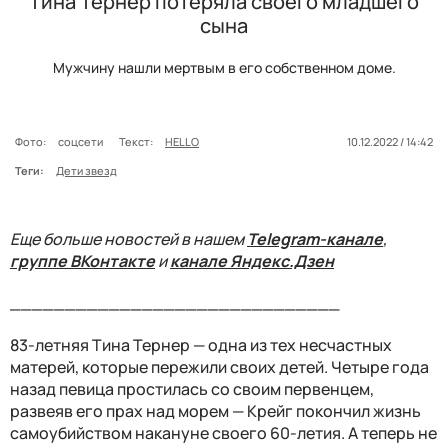
Тина Тернер потеряла своего младшего
сына
Мужчину нашли мертвым в его собственном доме.
Фото:
соцсети
Текст:
HELLO
10.12.2022 / 14:42
Теги:
Дети звезд
Еще больше новостей в нашем
Telegram-канале
,
группе ВКонтакте
и
канале Яндекс.Дзен
______________________________
83-летняя Тина Тернер — одна из тех несчастных
матерей, которые пережили своих детей. Четыре года
назад певица простилась со своим первенцем,
развеяв его прах над морем — Крейг покончил жизнь
самоубийством накануне своего 60-летия. А теперь не