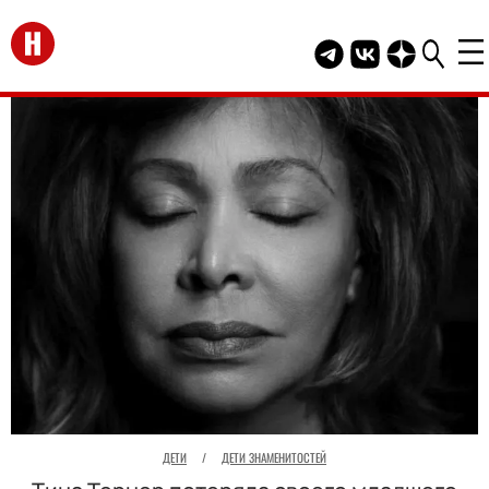
Перейти на главную
Telegram канал HEL
Группа HELLO В
Канал HELLO
ДЕТИ
/
ДЕТИ ЗНАМЕНИТОСТЕЙ