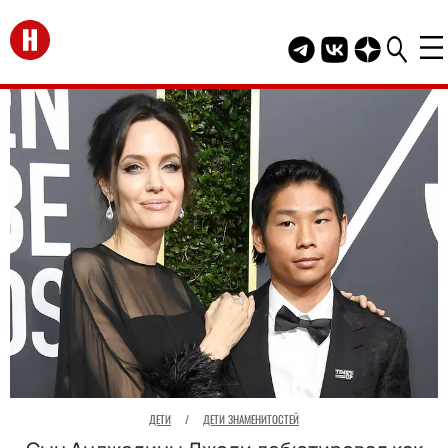
Перейти на главную
Telegram канал HEL
Группа HELLO В
Канал HELLO
ДЕТИ
/
ДЕТИ ЗНАМЕНИТОСТЕЙ