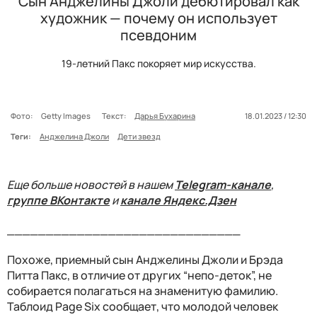
Сын Анджелины Джоли дебютировал как
художник — почему он использует
псевдоним
19-летний Пакс покоряет мир искусства.
Фото:
Getty Images
Текст:
Дарья Бухарина
18.01.2023 / 12:30
Теги:
Анджелина Джоли
Дети звезд
Еще больше новостей в нашем
Telegram-канале
,
группе ВКонтакте
и
канале Яндекс.Дзен
______________________________
Похоже, приемный сын Анджелины Джоли и Брэда
Питта Пакс, в отличие от других “непо-деток”, не
собирается полагаться на знаменитую фамилию.
Таблоид Page Six сообщает, что молодой человек