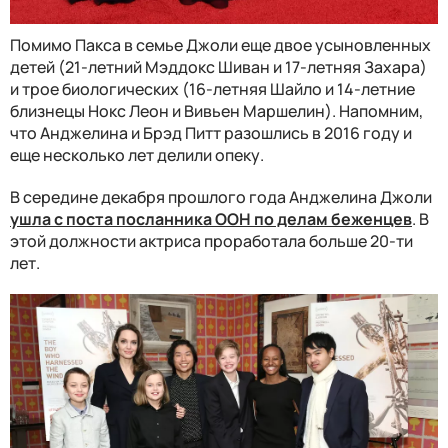
Помимо Пакса в семье Джоли еще двое усыновленных
детей (21-летний Мэддокс Шиван и 17-летняя Захара)
и трое биологических (16-летняя Шайло и 14-летние
близнецы Нокс Леон и Вивьен Маршелин). Напомним,
что Анджелина и Брэд Питт разошлись в 2016 году и
еще несколько лет делили опеку.
В середине декабря прошлого года Анджелина Джоли
ушла с поста посланника ООН по делам беженцев
. В
этой должности актриса проработала больше 20-ти
лет.