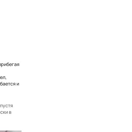
прибегая
ел,
бается и
спустя
ски в