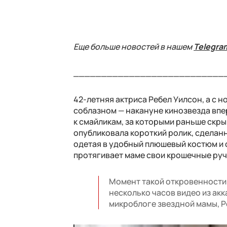
Еще больше новостей в нашем
Telegra
___________________________
42-летняя актриса Ребел Уилсон, а с н
соблазном — накануне кинозвезда впе
к смайликам, за которыми раньше скры
опубликовала короткий ролик, сделан
одетая в удобный плюшевый костюм и с
протягивает маме свои крошечные ручк
Момент такой откровенности 
несколько часов видео из акк
микроблоге звездной мамы, Ро