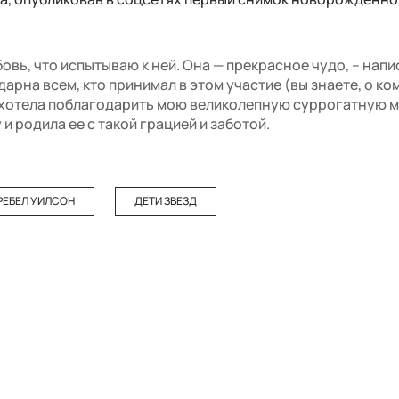
бовь, что испытываю к ней. Она — прекрасное чудо, – напи
арна всем, кто принимал в этом участие (вы знаете, о ком
о хотела поблагодарить мою великолепную суррогатную м
 родила ее с такой грацией и заботой.
РЕБЕЛ УИЛСОН
ДЕТИ ЗВЕЗД