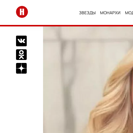
Перейти на главную
ЗВЕЗДЫ
МОНАРХИ
МО
Поделиться Вконтакте
Поделиться в Одноклассниках
Подписаться на нас в Дзен