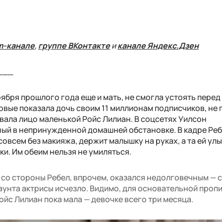
m-канале
,
группе ВКонтакте
и
канале Яндекс.Дзен
___
оября прошлого года еще и мать, не смогла устоять перед
рвые показала дочь своим 11 миллионам подписчиков, не 
вала лицо маленькой Ройс Лилиан. В соцсетях Уилсон
ный в непринужденной домашней обстановке. В кадре Реб
овсем без макияжа, держит малышку на руках, а та ей улы
и. Им обеим нельзя не умиляться.
со стороны Ребел, впрочем, оказался недолговечным — 
аунта актрисы исчезло. Видимо, для основательной пропи
йс Лилиан пока мала — девочке всего три месяца.