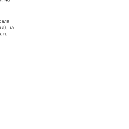
сала
 я), на
ать,