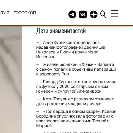
ЫТИЯ
ГОРОСКОП
Telegram канал HELLO
Группа HELLO Вконтакт
Канал HELLO в Дзе
Дети знаменитостей
Анна Курникова поделилась
недавней фотографией двойняшек
Николаса и Люси и дочки Мэри
Иглесиас
Жизель Бюндхен и Хоаким Валенте
с сыном попали в объективы папарацци
в аэропорту Рио
Ричард Гир посетил чемпионат мира
по футболу 2026 со старшим сыном
Гомером и супругой Алехандрой
Кети Топурия с размахом отмечает
день рождения младшей дочери
«Три сердца в одном кадре»: Ксения
Бородина опубликовала фотографии с
повзрослевшими дочерьми Теоной и
Марией