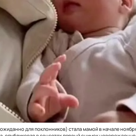
еожиданно для поклонников) стала мамой в начале ноябр
ла, опубликовав в соцсетях первый снимок новорожденно