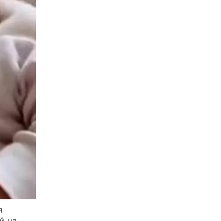
я
й, на