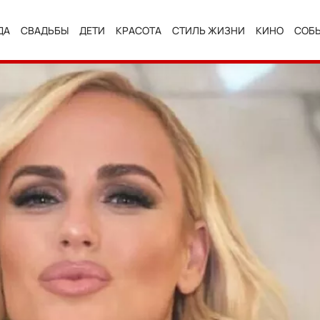
ДА
СВАДЬБЫ
ДЕТИ
КРАСОТА
СТИЛЬ ЖИЗНИ
КИНО
СОБ