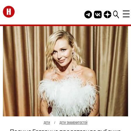
Перейти на главную
Telegram канал HEL
Группа HELLO В
Канал HELLO
ДЕТИ
/
ДЕТИ ЗНАМЕНИТОСТЕЙ