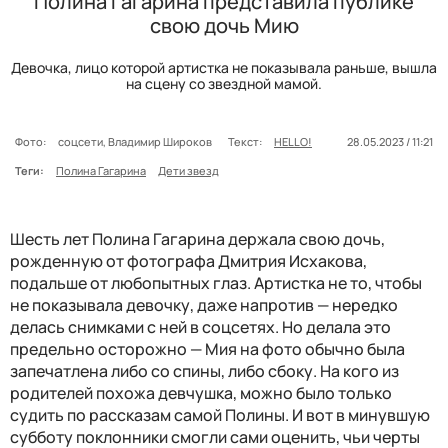
Полина Гагарина представила публике
свою дочь Мию
Девочка, лицо которой артистка не показывала раньше, вышла
на сцену со звездной мамой.
Фото:
соцсети, Владимир Широков
Текст:
HELLO!
28.05.2023 / 11:21
Теги:
Полина Гагарина
Дети звезд
Шесть лет Полина Гагарина держала свою дочь,
рожденную от фотографа Дмитрия Исхакова,
подальше от любопытных глаз. Артистка не то, чтобы
не показывала девочку, даже напротив — нередко
делась снимками с ней в соцсетях. Но делала это
предельно осторожно — Мия на фото обычно была
запечатлена либо со спины, либо сбоку. На кого из
родителей похожа девчушка, можно было только
судить по рассказам самой Полины. И вот в минувшую
субботу поклонники смогли сами оценить, чьи черты