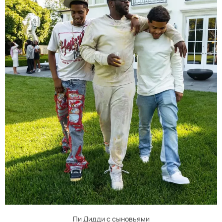
Пи Дидди с сыновьями