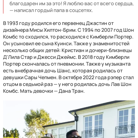
благодарен им за это! Я люблю вас от всего сердца,
— написал гордый папа в соцсетях.
В 1993 году родился его первенец Джастин от
дизайнера Мисы Хилтон-Брим. С 1994 по 2007 год Шон
Комбс то сходился, то расходился с Кимберли Портер.
Он усыновил ее сына Куинси. Также у знаменитостей
несколько общих детей: Кристиан и дочери-близнецы
Д'Лила Стар и Джесси Джеймс. В 2018 году Кимберли
Портер скончалась от пневмонии. Также у музыканта
есть внебрачная дочь Шанс, которая родилась от
девушки Сары Чепмен. В октябре 2022 года рэпер стал
отцом в седьмой раз — у него родилась дочь Лав Шон
Комбс. Мать девочки — Дана Тран.