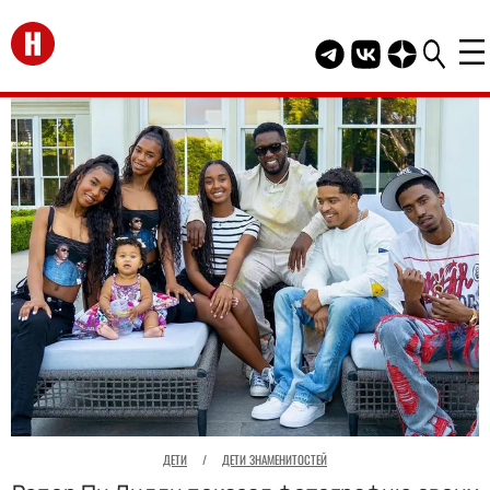
Перейти на главную
Telegram канал HEL
Группа HELLO В
Канал HELLO
ДЕТИ
/
ДЕТИ ЗНАМЕНИТОСТЕЙ