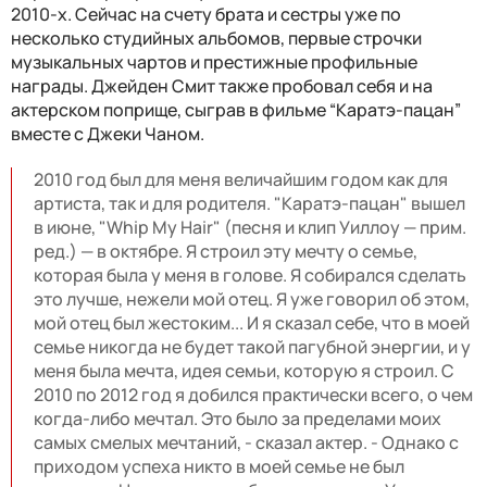
2010-х. Сейчас на счету брата и сестры уже по
несколько студийных альбомов, первые строчки
музыкальных чартов и престижные профильные
награды. Джейден Смит также пробовал себя и на
актерском поприще, сыграв в фильме “Каратэ-пацан”
вместе с Джеки Чаном.
2010 год был для меня величайшим годом как для
артиста, так и для родителя. "Каратэ-пацан" вышел
в июне, "Whip My Hair" (песня и клип Уиллоу — прим.
ред.) — в октябре. Я строил эту мечту о семье,
которая была у меня в голове. Я собирался сделать
это лучше, нежели мой отец. Я уже говорил об этом,
мой отец был жестоким... И я сказал себе, что в моей
семье никогда не будет такой пагубной энергии, и у
меня была мечта, идея семьи, которую я строил. С
2010 по 2012 год я добился практически всего, о чем
когда-либо мечтал. Это было за пределами моих
самых смелых мечтаний, - сказал актер. - Однако с
приходом успеха никто в моей семье не был