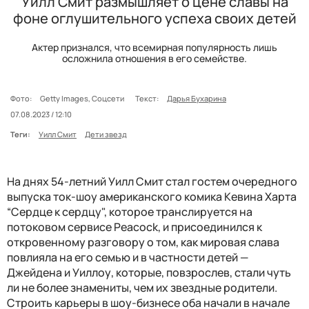
Уилл Смит размышляет о цене славы на
фоне оглушительного успеха своих детей
Актер признался, что всемирная популярность лишь
осложнила отношения в его семействе.
Фото:
Getty Images, Соцсети
Текст:
Дарья Бухарина
07.08.2023 / 12:10
Теги:
Уилл Смит
Дети звезд
На днях 54-летний Уилл Смит стал гостем очередного
выпуска ток-шоу американского комика Кевина Харта
“Сердце к сердцу", которое транслируется на
потоковом сервисе Peacock, и присоединился к
откровенному разговору о том, как мировая слава
повлияла на его семью и в частности детей —
Джейдена и Уиллоу, которые, повзрослев, стали чуть
ли не более знамениты, чем их звездные родители.
Строить карьеры в шоу-бизнесе оба начали в начале