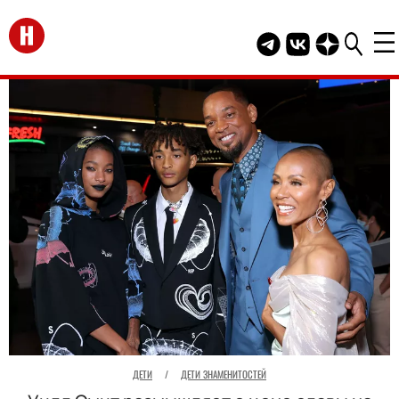
Перейти на главную
Telegram канал HEL
Группа HELLO В
Канал HELLO
ДЕТИ
/
ДЕТИ ЗНАМЕНИТОСТЕЙ