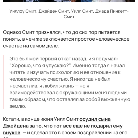
Уиллоу Смит, Джейден Смит, Уилл Смит, Джада Пинкетт-
Смит
Однако Смит признался, что до сих пор пытается
понять, в чем же заключается простое человеческое
счастье на самом деле.
Это был мой первый откат назад, и я подумал:
"Хорошо, что я упускаю?". Именно тогда я начал
читать и изучать психологию и ее отношение к
человеческому счастью. Я никогда не был
несчастлив, я любил жизнь — но я
взаимодействовал с окружающими меня людьми
таким образом, что оставлял за собой выжженную
землю.
Кстати, в конце июня Уилл Смит
осудил сына
Джейдена за то, что тот все еще не подарил ему
внуков
, — и сделал это в своем поздравлении на его