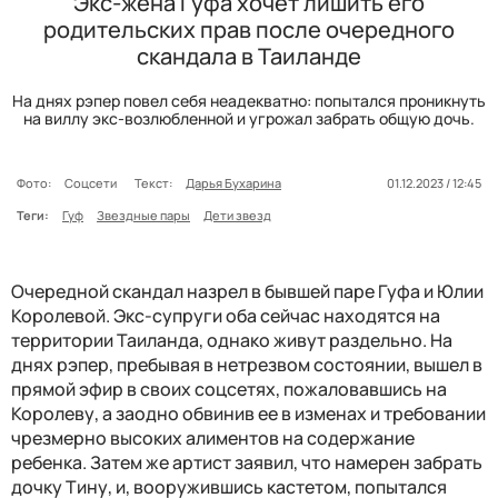
Экс-жена Гуфа хочет лишить его
родительских прав после очередного
скандала в Таиланде
На днях рэпер повел себя неадекватно: попытался проникнуть
на виллу экс-возлюбленной и угрожал забрать общую дочь.
Фото:
Соцсети
Текст:
Дарья Бухарина
01.12.2023 / 12:45
Теги:
Гуф
Звездные пары
Дети звезд
Очередной скандал назрел в бывшей паре Гуфа и Юлии
Королевой. Экс-супруги оба сейчас находятся на
территории Таиланда, однако живут раздельно. На
днях рэпер, пребывая в нетрезвом состоянии, вышел в
прямой эфир в своих соцсетях, пожаловавшись на
Королеву, а заодно обвинив ее в изменах и требовании
чрезмерно высоких алиментов на содержание
ребенка. Затем же артист заявил, что намерен забрать
дочку Тину, и, вооружившись кастетом, попытался