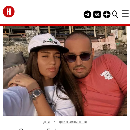
Перейти на главную
Telegram канал HEL
Группа HELLO В
Канал HELLO
ДЕТИ
/
ДЕТИ ЗНАМЕНИТОСТЕЙ