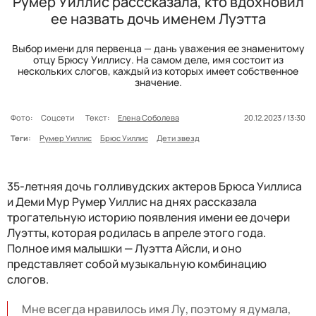
Румер Уиллис расссказала, кто вдохновил
ее назвать дочь именем Луэтта
Выбор имени для первенца — дань уважения ее знаменитому
отцу Брюсу Уиллису. На самом деле, имя состоит из
нескольких слогов, каждый из которых имеет собственное
значение.
Фото:
Соцсети
Текст:
Елена Соболева
20.12.2023 / 13:30
Теги:
Румер Уиллис
Брюс Уиллис
Дети звезд
35-летняя дочь голливудских актеров Брюса Уиллиса
и Деми Мур Румер Уиллис на днях рассказала
трогательную историю появления имени ее дочери
Луэтты, которая родилась в апреле этого года.
Полное имя малышки — Луэтта Айсли, и оно
представляет собой музыкальную комбинацию
слогов.
Мне всегда нравилось имя Лу, поэтому я думала,