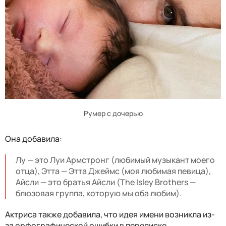
Румер с дочерью
Она добавила:
Лу — это Луи Армстронг (любимый музыкант моего
отца), Этта — Этта Джеймс (моя любимая певица),
Айсли — это братья Айсли (The Isley Brothers —
блюзовая группа, которую мы оба любим).
Актриса также добавила, что идея имени возникла из-
за орфографической ошибки в переписке.