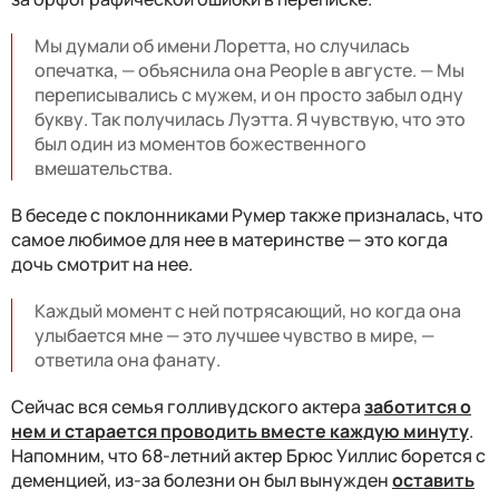
Мы думали об имени Лоретта, но случилась
опечатка, — объяснила она People в августе. — Мы
переписывались с мужем, и он просто забыл одну
букву. Так получилась Луэтта. Я чувствую, что это
был один из моментов божественного
вмешательства.
В беседе с поклонниками Румер также призналась, что
самое любимое для нее в материнстве — это когда
дочь смотрит на нее.
Каждый момент с ней потрясающий, но когда она
улыбается мне — это лучшее чувство в мире, —
ответила она фанату.
Сейчас вся семья голливудского актера
заботится о
нем и старается проводить вместе каждую минуту
.
Напомним, что 68-летний актер Брюс Уиллис борется с
деменцией, из-за болезни он был вынужден
оставить