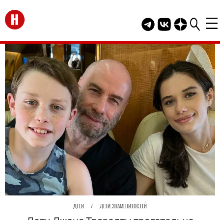
Перейти на главную
Telegram канал HEL
Группа HELLO В
Канал HELLO
ДЕТИ
/
ДЕТИ ЗНАМЕНИТОСТЕЙ