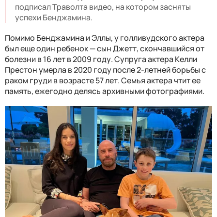
подписал Траволта видео, на котором засняты
успехи Бенджамина.
Помимо Бенджамина и Эллы, у голливудского актера
был еще один ребенок — сын Джетт, скончавшийся от
болезни в 16 лет в 2009 году. Супруга актера Келли
Престон умерла в 2020 году после 2-летней борьбы с
раком груди в возрасте 57 лет. Семья актера чтит ее
память, ежегодно делясь архивными фотографиями.