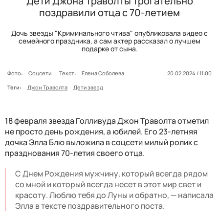
Дети Джона Траволты трогательно
поздравили отца с 70-летием
Дочь звезды "Криминального чтива" опубликовала видео с
семейного праздника, а сам актер рассказал о лучшем
подарке от сына.
Фото:
Соцсети
Текст:
Елена Соболева
20.02.2024 / 11:00
Теги:
Джон Траволта
Дети звезд
18 февраля звезда Голливуда Джон Траволта отметил
не просто день рождения, а юбилей. Его 23-летняя
дочка Элла Блю выложила в соцсети милый ролик с
празднования 70-летия своего отца.
С Днем Рождения мужчину, который всегда рядом
со мной и который всегда несет в этот мир свет и
красоту. Люблю тебя до Луны и обратно, — написала
Элла в тексте поздравительного поста.